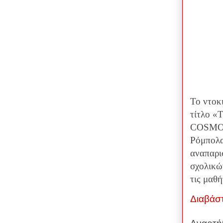
Το ντοκ
τίτλο «
COSMOTE
Ρόμπολα
αναπαρισ
σχολικώ
τις μαθ
Διαβάσ