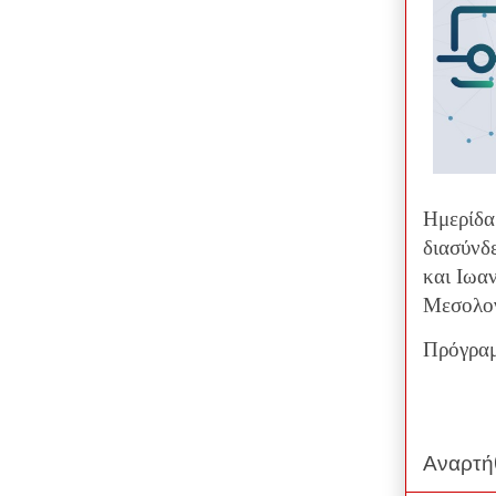
Ημερίδα 
διασύνδ
και Ιωα
Μεσολογ
Πρόγραμ
Αναρτή