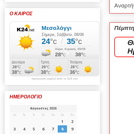
Αναρτή
Ο ΚΑΙΡΟΣ
Πέμπτη
Θ
Η
πρόγνωση καιρού από το k24.net
ΗΜΕΡΟΛΟΓΙΟ