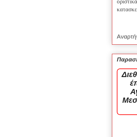
οριστικ
κατασκε
Αναρτή
Παρασκ
Διε
έ
Α
Μεσ