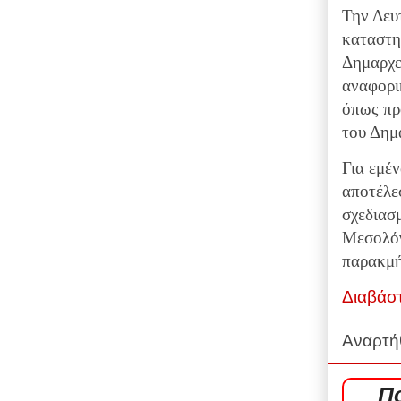
Την Δευ
καταστη
Δημαρχεί
αναφορι
όπως πρ
του Δημ
Για εμέ
αποτέλε
σχεδιασ
Μεσολόγ
παρακμή
Διαβάσ
Αναρτή
Π