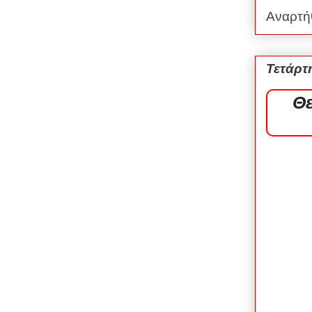
Αναρτή
Τετάρτ
Θε