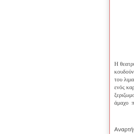
Η θεατρ
κουδούν
του λιμα
ενός καρ
ξεριζωμ
άμαχο π
Αναρτή