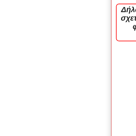
Δήλ
σχε