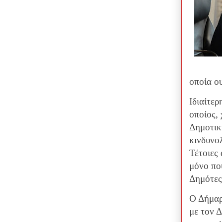
οποία ο
Ιδιαίτε
οποίος, 
Δημοτικ
κινδυνο
Τέτοιες 
μόνο πο
Δημότες
Ο Δήμαρ
με τον 