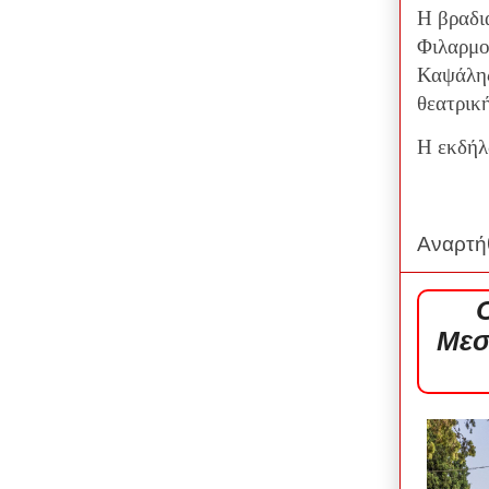
Η βραδι
Φιλαρμο
Καψάλης
θεατρικ
Η εκδήλ
Αναρτή
Μεσ