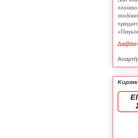
πλούσιο
συνδύασ
πραγματ
«Παγκόσ
Διαβάσ
Αναρτή
Κυριακ
Ε