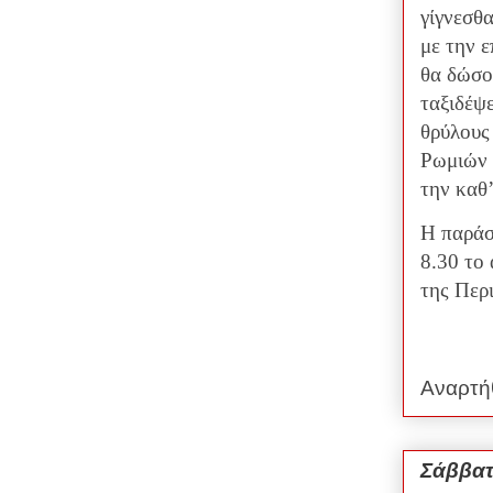
γίγνεσθ
με την 
θα δώσο
ταξιδέψε
θρύλους
Ρωμιών 
την καθ
Η παράσ
8.30 το
της Περ
Αναρτή
Σάββατ