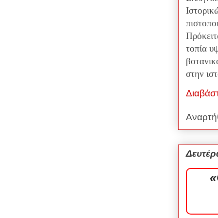
Ιστορικώ
πιστοπο
Πρόκειτα
τοπία υψ
βοτανικ
στην ισ
Διαβάσ
Αναρτή
Δευτέρ
«