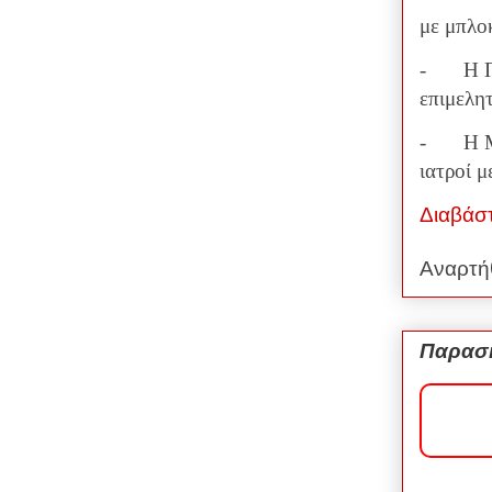
με μπλο
-
Η 
επιμελη
-
Η Μ
ιατροί μ
Διαβάσ
Αναρτή
Παρασκ