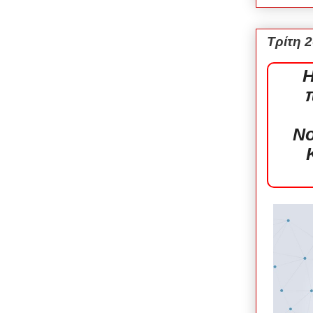
Τρίτη 
Η
Νο