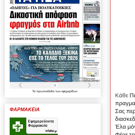
Τα
πρωτοσέλιδα
των
εφημερίδων
Κάθε
Π
πραγματ
ΦΑΡΜΑΚΕΙΑ
Σας περ
διασκε
Έλα μόν
Φέρε το