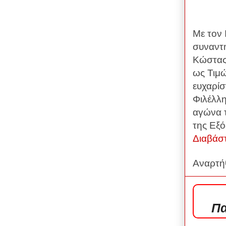
Με τον
συναντ
Κώστας 
ως Τιμ
ευχαρίσ
Φιλέλλη
αγώνα 
της Εξό
Διαβάσ
Αναρτή
Πα