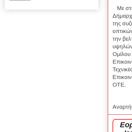
Με στ
Δήμαρχ
της συ
οπτικώ
την βελ
υψηλών
Ομίλου 
Επικοιν
Τεχνικέ
Επικοιν
ΟΤΕ.
Αναρτή
Εορ