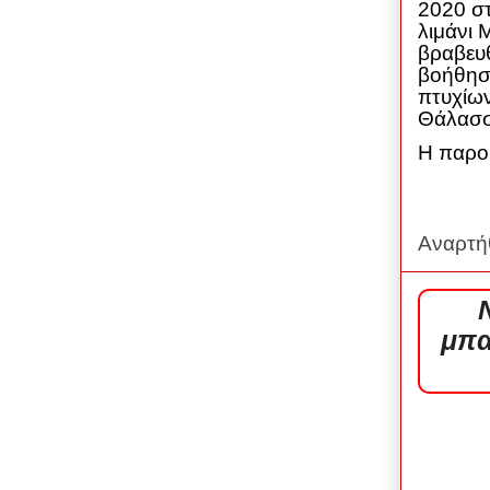
2020 στ
λιμάνι 
βραβευθ
βοήθησ
πτυχίων
Θάλασσ
Η παρου
Αναρτή
μπα