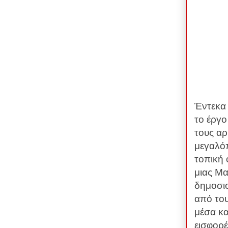
Έντεκα 
το έργο
τους αρ
μεγαλόπ
τοπική 
μιας Μα
δημοσι
από του
μέσα κα
εισφορέ