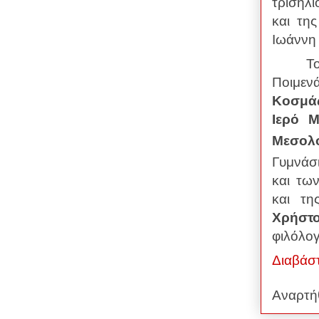
τρισηλ
και τη
Ιωάννη
Τ
Ποιμεν
Κοσμά
Ιερό 
Μεσολ
Γυμνάσι
και τω
και τη
Χρήστο
φιλόλο
Διαβάσ
Αναρτή