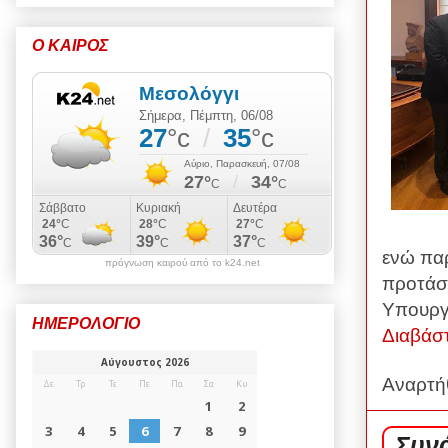
Ο ΚΑΙΡΟΣ
ενώ πα
πρόγνωση καιρού από το k24.net
προτάσε
Υπουργε
ΗΜΕΡΟΛΟΓΙΟ
Διαβάσ
Αναρτή
Συνά