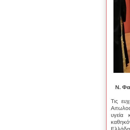
Ν. Φα
Τις ευ
Αιτωλο
υγεία 
καθηκό
Ελλάδα