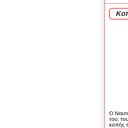
Κοπ
Ο Ναυτι
του, το
κοπής τ