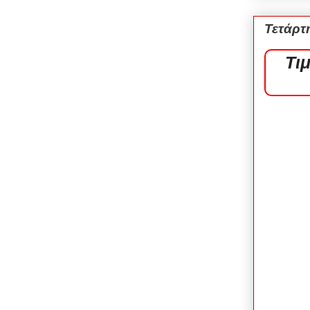
Τετάρτ
Τι