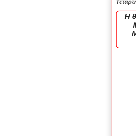
Τετάρτ
Η 