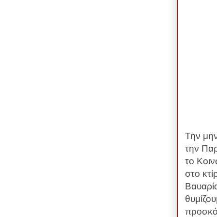
Την μην
την Παρ
το Κοι
στο κτί
Βαυαρία
θυμίζου
προσκόμ