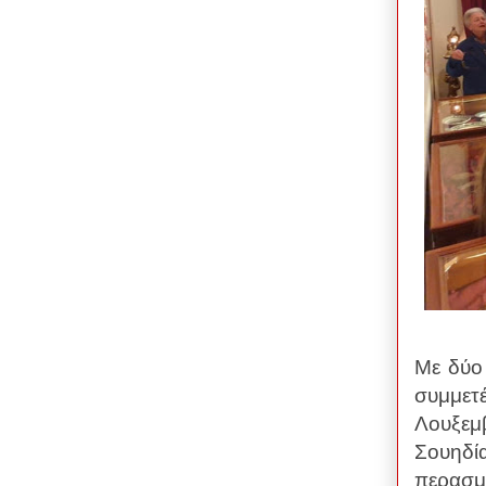
Με δύο
συμμετ
Λουξεμ
Σουηδί
περασμ