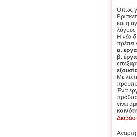
Όπως γν
Βρίσκετ
και η α
λόγους 
Η νέα δ
πρέπει 
α. έργ
β. έργ
επεξαρ
εξουσί
Με λύπη
προϋπο
Ένα έργ
προϋποθ
γίνει ά
κοινότ
Διαβάσ
Αναρτή