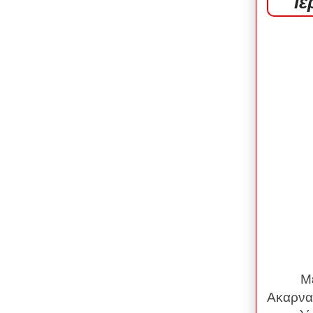
Ιε
Μ
Ακαρναν