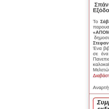
Σπάνι
Εξόδ
Το
Σάβ
παρου
«ΑΠΟ
δημοσι
Στεφαν
Ένα βιβ
σε ένα
Πανεπι
καλοκα
Μελετώ
Διαβάσ
Αναρτή
Συμ