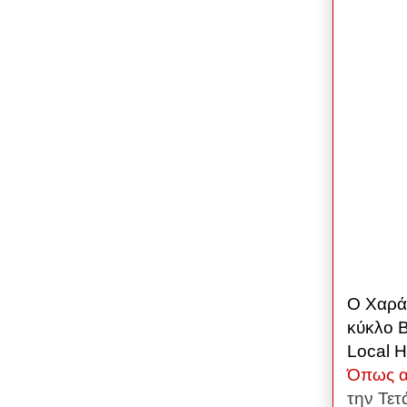
O Χαράκ
κύκλο 
Local 
Όπως α
την Τετ