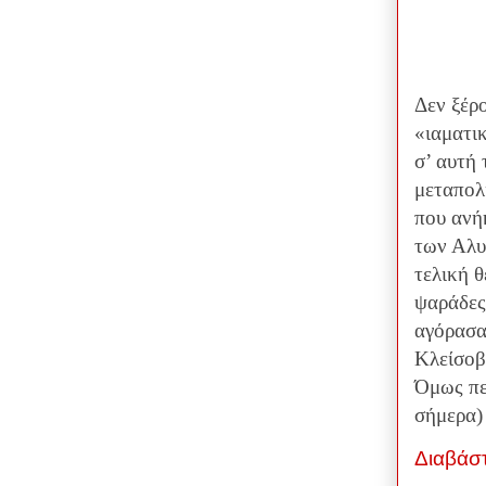
Δεν ξέρ
«ιαματι
σ’ αυτή 
μεταπολ
που ανή
των Αλυ
τελική θ
ψαράδες
αγόρασαν
Κλείσοβα
Όμως πε
σήμερα)
Διαβάσ