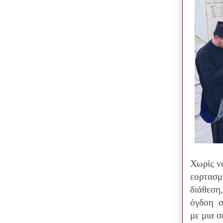
Χωρίς ν
εορτασμ
διάθεση
όγδοη σ
με μια 