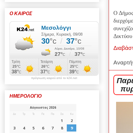
Ο Δήμος
Ο ΚΑΙΡΟΣ
διερχόμ
συνεχίζ
Δικτύου
Διαβάσ
Αναρτή
πρόγνωση καιρού από το k24.net
Παρε
πυρ
ΗΜΕΡΟΛΟΓΙΟ