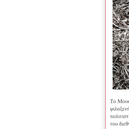
Το Μουσ
φιλοξεν
πολιτισ
του διε