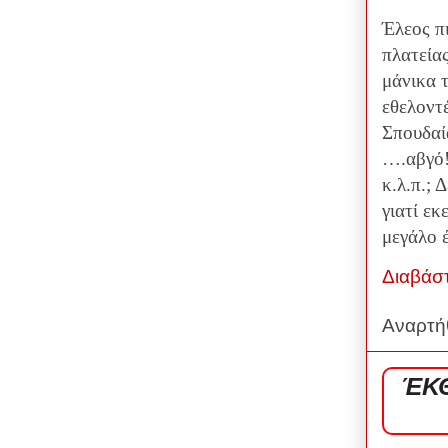
Έλεος πι
πλατείας
μάνικα 
εθελοντ
Σπουδαί
….αβγό!!
κ.λ.π.; 
γιατί εκ
μεγάλο 
Διαβάσ
Αναρτή
ΈΚΘ