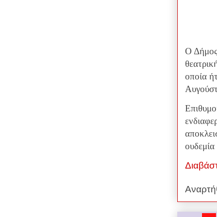
Ο Δήμος
θεατρικ
οποία ή
Αυγούστ
Επιθυμο
ενδιαφε
αποκλεισ
ουδεμία 
Διαβάσ
Αναρτή