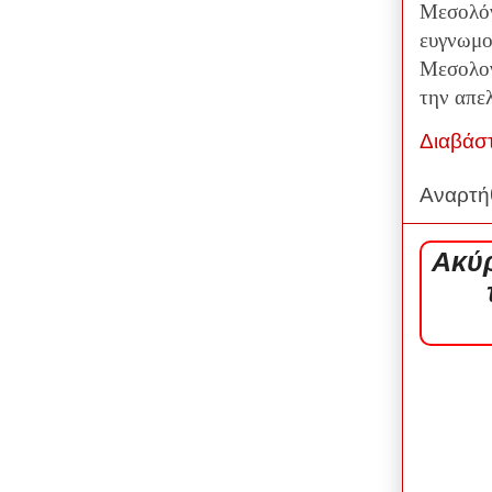
Μεσολόγγ
ευγνωμοσ
Μεσολογ
την απε
Διαβάσ
Αναρτή
Ακύρ