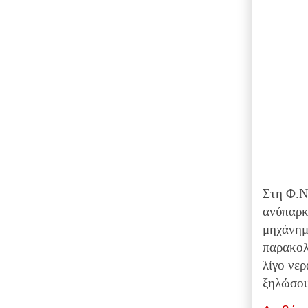
Στη Φ.Ν
ανύπαρκ
μηχάνημ
παρακολ
λίγο νε
ξηλώσου