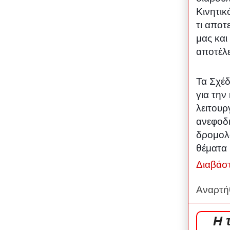
Κινητικ
τι αποτ
μας και
αποτέλ
Τα Σχέδ
για την
λειτουρ
ανεφοδ
δρομολ
θέματα 
Διαβάσ
Αναρτή
Η 