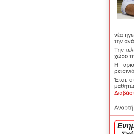
νέα ηγε
την ανά
Την τελ
χώρο τ
Η αρισ
ρετσινιά
Έτσι, 
μαθητών
Διαβάσ
Αναρτή
Ενημ