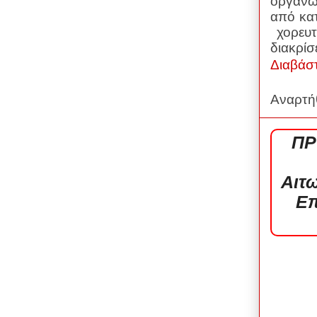
οργανω
από κατ
χορευ
διακρί
Διαβάσ
Αναρτή
ΠΡ
Αιτ
Επ