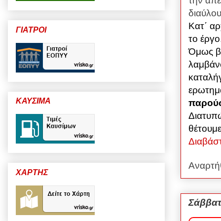
την απε
διαύλου
Κατ΄ αρ
ΓΙΑΤΡΟΙ
το έργο
Όμως βα
λαμβάνο
καταλή
ερωτημ
ΚΑΥΣΙΜΑ
παρούσ
Διατυπώ
θέτουμ
Διαβάσ
Αναρτή
ΧΑΡΤΗΣ
Σάββατ