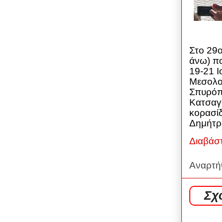
Στο 29
άνω) πο
19-21 Ι
Μεσολογ
Σπυρόπ
Κατσαγ
κορασί
Δημήτρη
Διαβάσ
Αναρτή
Σχ