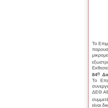
Το Επιμ
παρουσί
μικρομε
εξωστρέ
Εκθεσι
η
84
Διε
Το Επι
συνεργ
ΔΕΘ ΑΕ,
συμμετ
είναι δ