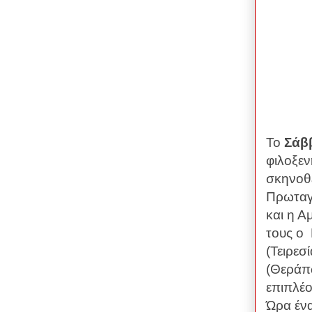
Το
Σάββ
φιλοξε
σκηνοθ
Πρωταγ
και η 
τους ο
(Τειρεσ
(Θεράπω
επιπλέο
Ώρα έν