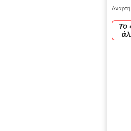
Αναρτή
Το
άλ