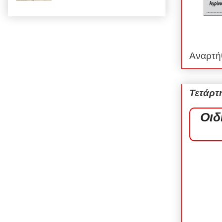
Αναρτή
Τετάρτ
Οιδ