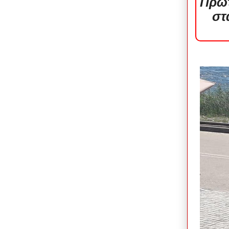
Πρωτ
στ