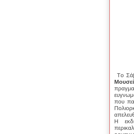
T
ο Σά
Μουσε
πραγμ
ευγνωμ
που πα
Πολιορ
απελευθ
Η εκδ
περικα