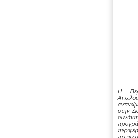
Η Περ
Αιτωλ
αντικεί
στην Δ
συνάντ
προγρά
περιφέ
περιφε