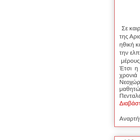
Σε και
της Αρι
ηθική κ
την ελπ
μέρους
Έτσι η
χρονιά
Νεοχώρι
μαθητώ
Πενταλ
Διαβάσ
Αναρτή