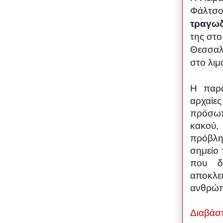
Φάλτσοι
τραγωδ
της στο
Θεσσαλο
στο λιμ
Η παρά
αρχαίε
πρόσωπ
κακού,
πρόβλη
σημείο 
που δε
αποκλει
ανθρώπο
Διαβάσ