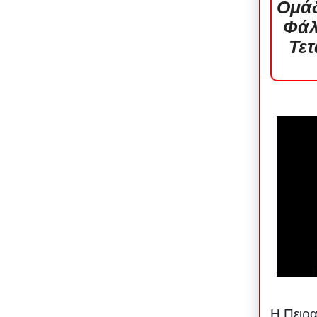
Ομάδ
Φάλ
Τετ
Η Πειρα