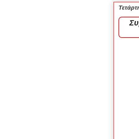
Τετάρτ
Συ