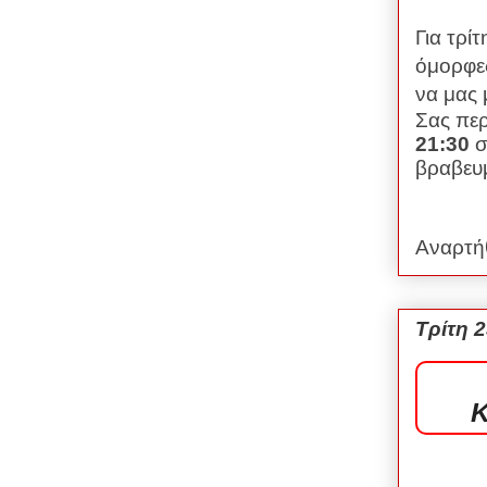
Για τρί
όμορφες
να μας 
Σας πε
21:30
σ
βραβευμ
Αναρτή
Τρίτη 2
Κ