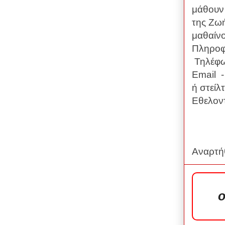
μάθουν 
της Ζωή
μαθαίνο
Πληροφ
Τηλέφω
Email 
ή στείλ
Εθελον
Αναρτή
ο