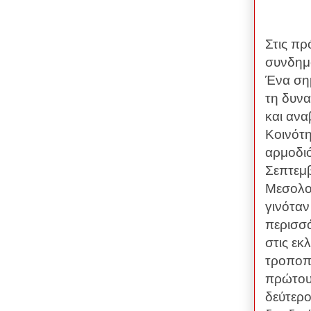
Στις πρ
συνδημό
Ένα σημ
τη δυνα
και ανα
Κοινότη
αρμοδιό
Σεπτεμβ
Μεσολο
γινόταν
περισσ
στις εκ
τροποπο
πρώτου
δεύτερ