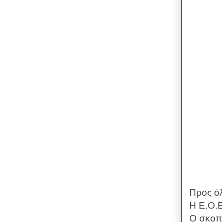
Προς όλ
Η Ε.Ο.
Ο σκοπό