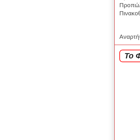
Προπώλ
Πινακο
Αναρτή
Το 