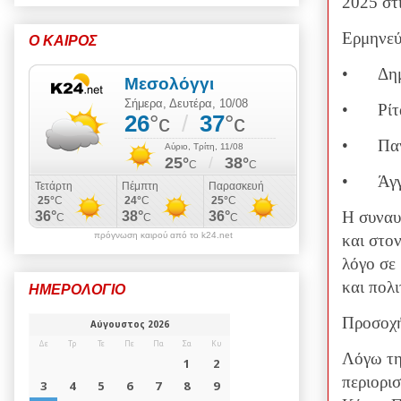
2025 στ
Ερμηνεύ
Ο ΚΑΙΡΟΣ
•
Δη
•
Ρί
•
Πα
•
Άγ
Η συναυ
πρόγνωση καιρού από το k24.net
και στο
λόγο σε
και πολι
ΗΜΕΡΟΛΟΓΙΟ
Προσοχή
Λόγω τη
περιορισ