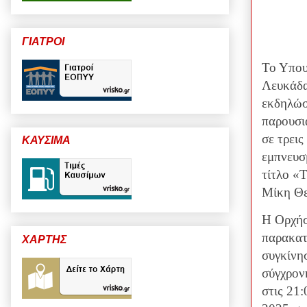
ΓΙΑΤΡΟΙ
Το Υπου
Λευκάδα
εκδηλώσ
παρουσι
σε τρεις
ΚΑΥΣΙΜΑ
εμπνευσ
τίτλο «
Μίκη Θ
Η Ορχήσ
παρακατ
ΧΑΡΤΗΣ
συγκίνη
σύγχρον
στις 21