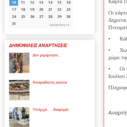
Κάρτα Π
Οι κάρτ
Δημοτικ
ημερολογιο
Πνευματ
•
Κάθ
ΔΗΜΟΦΙΛΕΙΣ ΑΝΑΡΤΗΣΕΙΣ
•
Χωρ
Δεν μερίμνησε…
χώρο τη
•
Οι 
Ιουλίου
Απαράδεκτη εικόνα
Πληροφο
Υπάρχει ….διαφορά;
Αναρτή