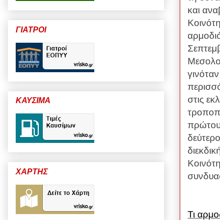
και ανα
Κοινότη
ΓΙΑΤΡΟΙ
αρμοδιό
Σεπτεμβ
Μεσολο
γινόταν
περισσ
στις εκ
ΚΑΥΣΙΜΑ
τροποπο
πρώτου
δεύτερ
διεκδικ
Κοινότη
ΧΑΡΤΗΣ
συνδυα
Τι αρμο