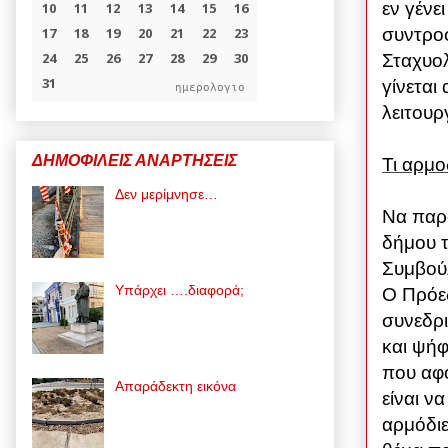
εν γένε
συντροφ
Σταχυολ
γίνεται
ημερολογιο
λειτουρ
ΔΗΜΟΦΙΛΕΙΣ ΑΝΑΡΤΗΣΕΙΣ
Τι αρμο
Δεν μερίμνησε…
Να παρο
δήμου 
Συμβούλ
Υπάρχει ….διαφορά;
Ο Πρόεδ
συνεδρι
και ψήφ
που αφο
Απαράδεκτη εικόνα
είναι ν
αρμόδιε