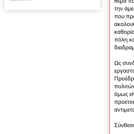
θέμα πο
την άμ
που προ
ακολου
καθορίσ
πόλη κα
διαδραμ
Ως συνδ
εργαστο
Προέδρ
πολιτώ
όμως εί
προετοι
αντιμετ
Σύνθεσ