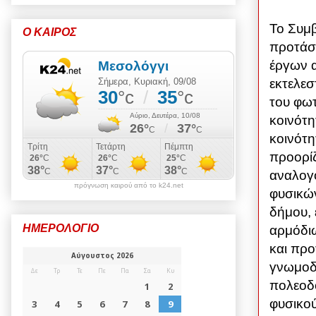
Το Συμβ
Ο ΚΑΙΡΟΣ
προτάσε
έργων α
εκτελεσ
του φωτ
κοινότη
κοινότ
προορίζ
αναλογο
πρόγνωση καιρού από το k24.net
φυσικών
δήμου, 
ΗΜΕΡΟΛΟΓΙΟ
αρμόδιω
και προ
γνωμοδο
πολεοδο
φυσικού