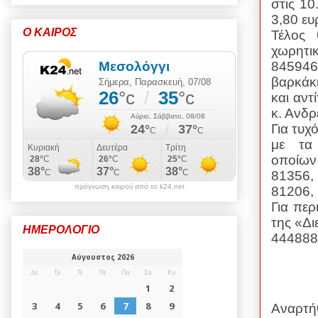
στις 10
3,80 ευ
Ο ΚΑΙΡΟΣ
Τέλος 
χωρητι
845946
βαρκάκι
και αντ
κ. Ανδρ
Για τυχ
με
τα
οποίω
81356
πρόγνωση καιρού από το k24.net
81206,
Για περ
της «Δ
ΗΜΕΡΟΛΟΓΙΟ
444888
Αναρτή