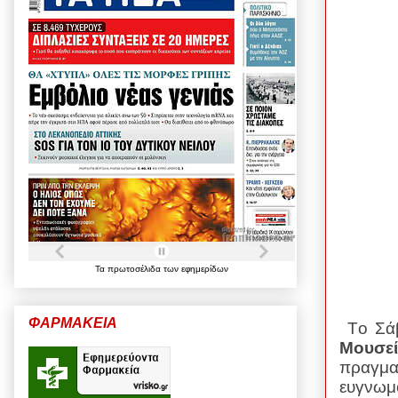
Τα
πρωτοσέλιδα
των
εφημερίδων
ΦΑΡΜΑΚΕΙΑ
T
ο Σά
Μουσε
πραγμ
ευγνωμ