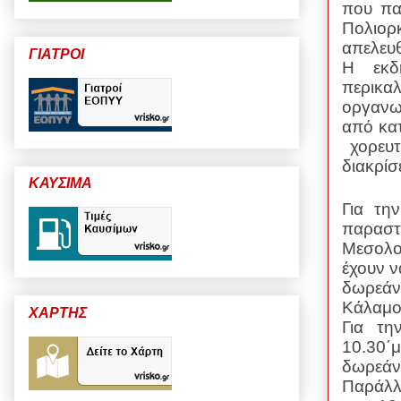
που πα
Πολιορ
απελευθ
ΓΙΑΤΡΟΙ
Η εκδ
περικα
οργανω
από κατ
χορευ
διακρί
ΚΑΥΣΙΜΑ
Για τη
παραστ
Μεσολο
έχουν 
δωρεάν
Κάλαμος
ΧΑΡΤΗΣ
Για τη
10.30΄μ
δωρεάν
Παράλλ