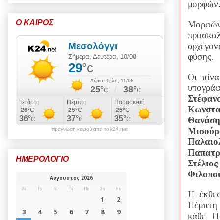
μορφών
Ο ΚΑΙΡΟΣ
Μορφών 
προσκαλ
αρχέγον
φύσης.
Οι πίνα
υπογρά
Στέφαν
Κωνστα
Θανάση
Μισού
πρόγνωση καιρού από το k24.net
Παλαι
Παπατρ
ΗΜΕΡΟΛΟΓΙΟ
Στέλιο
Φιλοπο
Η έκθεσ
Πέμπτη 
κάθε
Π