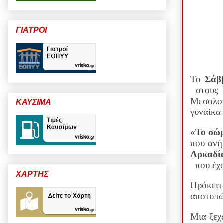
ΓΙΑΤΡΟΙ
Το
Σάβ
στους
Μεσολογ
ΚΑΥΣΙΜΑ
γυναίκα 
«Το σώμ
που ανή
Αρκαδί
που έχ
ΧΑΡΤΗΣ
Πρόκει
αποτυπώ
Μια ξεχ