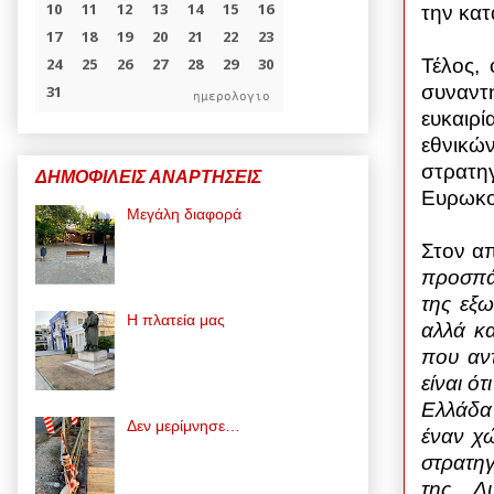
την κατ
Τέλος,
συναντή
ημερολογιο
ευκαιρ
εθνικώ
στρατηγ
ΔΗΜΟΦΙΛΕΙΣ ΑΝΑΡΤΗΣΕΙΣ
Ευρωκοι
Μεγάλη διαφορά
Στον α
προσπά
της εξω
Η πλατεία μας
αλλά κ
που αντ
είναι ό
Ελλάδα 
Δεν μερίμνησε…
έναν χώ
στρατηγ
της Δ