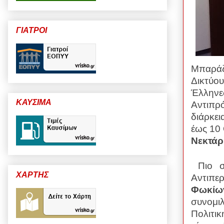
ΓΙΑΤΡΟΙ
Μπαράζ
Δικτύου
Έλληνε
ΚΑΥΣΙΜΑ
Αντιπρό
διάρκει
έως 10 
Νεκτάρ
Πιο σ
ΧΑΡΤΗΣ
Αντιπερ
Φωκίω
συνομι
Πολιτικ