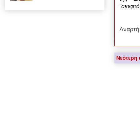
“σκεφτό
Αναρτή
Νεότερη 