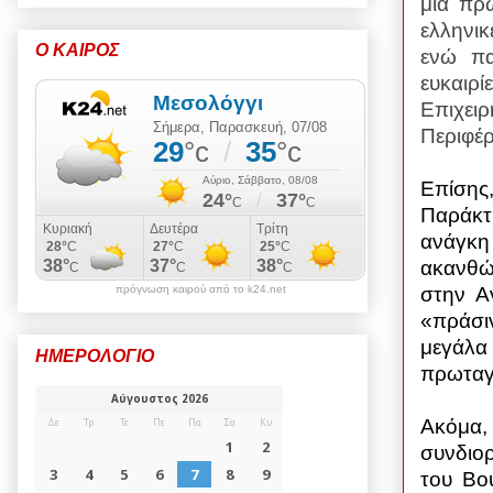
μία πρ
ελληνικ
Ο ΚΑΙΡΟΣ
ενώ πα
ευκαιρ
Επιχει
Περιφέρ
Επίσης,
Παράκτ
ανάγκη
ακανθώ
στην Α
πρόγνωση καιρού από το k24.net
«πράσιν
μεγάλα
ΗΜΕΡΟΛΟΓΙΟ
πρωταγ
Ακόμα
συνδιο
του Βου