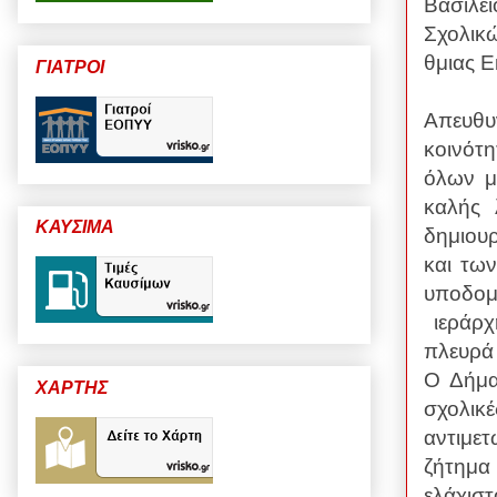
Βασιλε
Σχολικ
θμιας 
ΓΙΑΤΡΟΙ
Απευθυ
κοινότ
όλων μ
καλής 
ΚΑΥΣΙΜΑ
δημιου
και τω
υποδομέ
ιεράρ
πλευρά
Ο Δήμα
ΧΑΡΤΗΣ
σχολι
αντιμε
ζήτημα
ελάχιστ