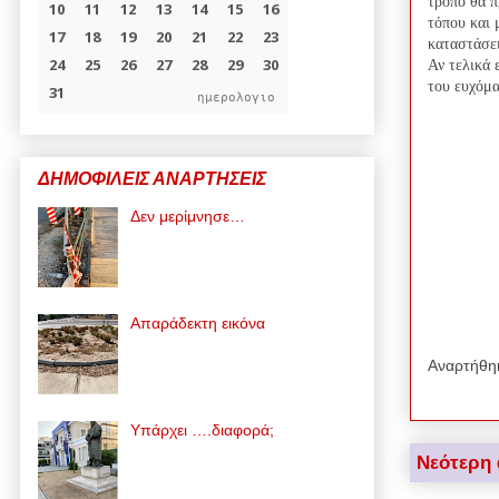
τρόπο θα π
τόπου και 
καταστάσε
Αν τελικά 
του ευχόμα
ημερολογιο
ΔΗΜΟΦΙΛΕΙΣ ΑΝΑΡΤΗΣΕΙΣ
Δεν μερίμνησε…
Απαράδεκτη εικόνα
Αναρτήθη
Υπάρχει ….διαφορά;
Νεότερη