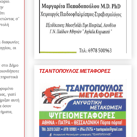
κύριο.
ην
άτι
ετώντας σ’
ντολή
ι διαφωνίες
γγίου, οι
ε στο Δήμο
ΤΣΑΝΤΟΠΟΥΛΟΣ ΜΕΤΑΦΟΡΕΣ
ποιονδήποτε
κτηριστικά
υρυμένο
ας, γιατί
ριξαν αυτή
α όσον
τήματα,