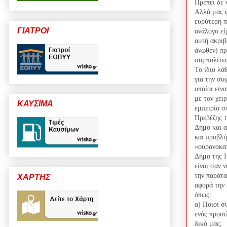
Πρέπει δε 
Αλλά μας φ
ευρύτερη π
ΓΙΑΤΡΟΙ
ανάλογο εί
αυτή ακριβ
άνωθεν) π
συμπολίτε
Το ίδιο λά
για την συ
οποίοι είν
με τον χει
ΚΑΥΣΙΜΑ
εμπειρία σ
Πρεβέζης τ
Δήμο και α
και προβλή
«ουρανοκα
Δήμο
της 
είναι σαν 
την παράτα
ΧΑΡΤΗΣ
αφορά την 
όπως:
α) Ποιοι σ
ενός προσώ
δικό μας;