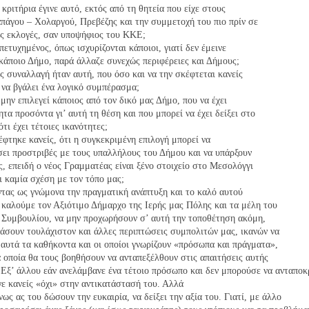
 κριτήρια έγινε αυτό, εκτός από τη θητεία που είχε στους
πάγου – Χολαργού, Πρεβέζης και την συμμετοχή του πιο πρίν σε
ς εκλογές, σαν υποψήφιος του ΚΚΕ;
 πετυχημένος, όπως ισχυρίζονται κάποιοι, γιατί δεν έμεινε
κάποιο Δήμο, παρά άλλαζε συνεχώς περιφέρειες και Δήμους;
υς συναλλαγή ήταν αυτή, που όσο και να την σκέφτεται κανείς
 να βγάλει ένα λογικό συμπέρασμα;
α μην επιλεγεί κάποιος από τον δικό μας Δήμο, που να έχει
ητα προσόντα γι’ αυτή τη θέση και που μπορεί να έχει δείξει στο
τι έχει τέτοιες ικανότητες;
έφτηκε κανείς, ότι η συγκεκριμένη επιλογή μπορεί να
ει προστριβές με τους υπαλλήλους του Δήμου και να υπάρξουν
ς, επειδή ο νέος Γραμματέας είναι ξένο στοιχείο στο Μεσολόγγι
έχει καμία σχέση με τον τόπο μας;
ντας ως γνώμονα την πραγματική ανάπτυξη και το καλό αυτού
 καλούμε τον Αξιότιμο Δήμαρχο της Ιερής μας Πόλης και τα μέλη του
 Συμβουλίου, να μην προχωρήσουν σ’ αυτή την τοποθέτηση ακόμη,
τάσουν τουλάχιστον και άλλες περιπτώσεις συμπολιτών μας, ικανών να
αυτά τα καθήκοντα και οι οποίοι γνωρίζουν «πρόσωπα και πράγματα»,
α οποία θα τους βοηθήσουν να ανταπεξέλθουν στις απαιτήσεις αυτής
 Εξ’ άλλου εάν ανελάμβανε ένα τέτοιο πρόσωπο και δεν μπορούσε να ανταποκρ
γε κανείς «όχι» στην αντικατάστασή του. Αλλά
ως ας του δώσουν την ευκαιρία, να δείξει την αξία του. Γιατί, με άλλο