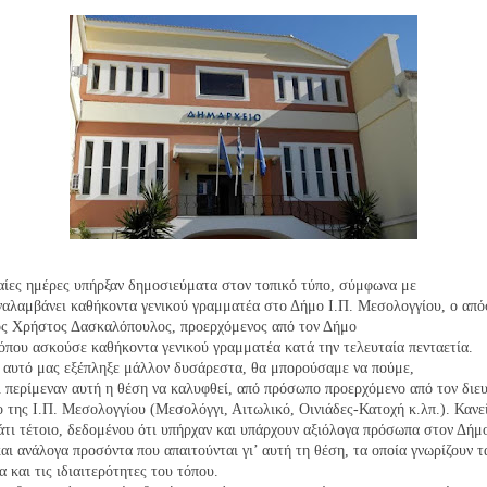
αίες ημέρες υπήρξαν δημοσιεύματα στον τοπικό τύπο, σύμφωνα με
ναλαμβάνει καθήκοντα γενικού γραμματέα στο Δήμο Ι.Π. Μεσολογγίου, ο
από
ός Χρήστος Δασκαλόπουλος, προερχόμενος από τον Δήμο
όπου ασκούσε καθήκοντα γενικού γραμματέα κατά την τελευταία πενταετία.
ς αυτό μας εξέπληξε μάλλον δυσάρεστα, θα μπορούσαμε να πούμε,
 περίμεναν αυτή η θέση να καλυφθεί, από πρόσωπο προερχόμενο από τον
διε
 της Ι.Π. Μεσολογγίου (Μεσολόγγι, Αιτωλικό, Οινιάδες-Κατοχή κ.λπ.). Κανε
άτι τέτοιο, δεδομένου ότι υπήρχαν και υπάρχουν αξιόλογα πρόσωπα στον Δήμ
και ανάλογα προσόντα που απαιτούνται
γι’ αυτή τη θέση, τα οποία γνωρίζουν τ
 και τις ιδιαιτερότητες του τόπου.