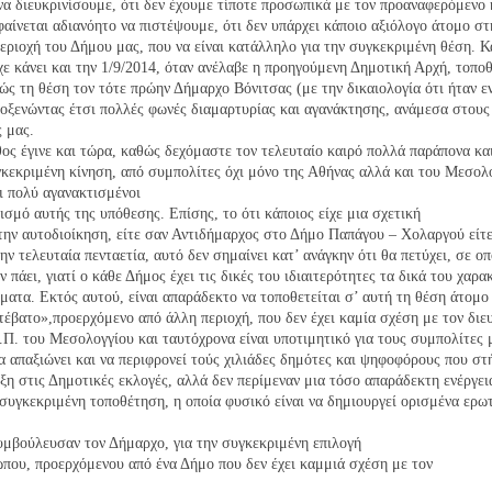
να διευκρινίσουμε, ότι δεν έχουμε τίποτε προσωπικά με τον προαναφερόμενο 
αίνεται αδιανόητο να πιστέψουμε, ότι δεν υπάρχει
κάποιο αξιόλογο άτομο στ
εριοχή του Δήμου μας, που να είναι κατάλληλο
για την συγκεκριμένη θέση. Κ
χε κάνει και την 1/9/2014, όταν ανέλαβε
η προηγούμενη Δημοτική Αρχή, τοποθ
ώς τη θέση τον τότε πρώην Δήμαρχο Βόνιτσας (με την δικαιολογία ότι ήταν ε
ροξενώντας
έτσι πολλές φωνές διαμαρτυρίας και αγανάκτησης, ανάμεσα στους
ς μας.
θος έγινε και τώρα, καθώς δεχόμαστε τον τελευταίο
καιρό πολλά παράπονα κα
γκεκριμένη κίνηση, από συμπολίτες
όχι μόνο της Αθήνας αλλά και του Μεσολο
αι πολύ αγανακτισμένοι
ρισμό αυτής της υπόθεσης. Επίσης, το ότι κάποιος είχε μια σχετική
την αυτοδιοίκηση, είτε σαν Αντιδήμαρχος στο Δήμο Παπάγου – Χολαργού
είτ
ην τελευταία πενταετία, αυτό δεν σημαίνει κατ’ ανάγκην ότι θα πετύχει, σε ο
ν πάει, γιατί ο κάθε Δήμος έχει τις δικές του ιδιαιτερότητες τα δικά του χαρα
ματα. Εκτός αυτού, είναι απαράδεκτο να τοποθετείται σ’ αυτή τη θέση άτομο
τέβατο»,
προερχόμενο από άλλη περιοχή, που δεν έχει καμία σχέση με τον διε
Ι.Π. του Μεσολογγίου και ταυτόχρονα είναι υποτιμητικό για τους
συμπολίτες μ
να απαξιώνει και να περιφρονεί τούς χιλιάδες
δημότες και ψηφοφόρους που στή
ξη στις Δημοτικές
εκλογές, αλλά δεν περίμεναν μια τόσο απαράδεκτη ενέργει
συγκεκριμένη τοποθέτηση, η οποία φυσικό είναι να δημιουργεί ορισμένα
ερω
υμβούλευσαν τον Δήμαρχο, για την συγκεκριμένη επιλογή
που, προερχόμενου από ένα Δήμο που δεν έχει καμμιά σχέση με τον