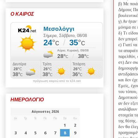
β) Με ποιά
Δήμους Πα
Ο ΚΑΙΡΟΣ
βουλευτικέ
γ) Αν ήταν
μόνιμα σε 
δ) Τι είδο
δεν μπορεί
ε) Γιατί ν
τα απαραίτ
παρελθόν, ό
στ) Δεν σκ
δημιουργήσ
αντιδράσει
και δεν 
πρόγνωση καιρού από το k24.net
Εμείς, έχο
του τόπου,
Δημοτικού
ΗΜΕΡΟΛΟΓΙΟ
αν δεν εξε
αναλάβουν 
στοιχεία τ
της θέσης.
δεν θα έλε
προηγουμέν