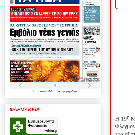
Τα
πρωτοσέλιδα
των
εφημερίδων
ΦΑΡΜΑΚΕΙΑ
η
Η 19
Μα
Φλεγμον
ευαισθη