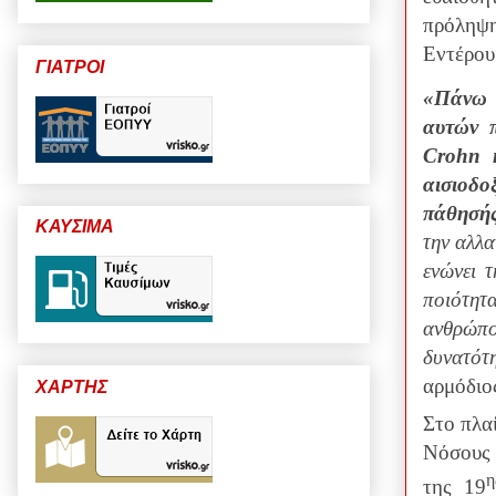
πρόληψη
Εντέρου
ΓΙΑΤΡΟΙ
«
Πάνω 
αυτών π
Crohn 
αισιοδ
πάθησής
ΚΑΥΣΙΜΑ
την αλλα
ενώνει 
ποιότητ
ανθρώπο
δυνατότ
αρμόδιο
ΧΑΡΤΗΣ
Στο πλα
Νόσους 
η
της 19