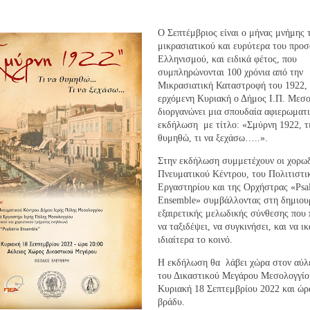
Ο Σεπτέμβριος είναι ο μήνας μνήμης 
μικρασιατικού και ευρύτερα του προ
Ελληνισμού, και ειδικά φέτος, που
συμπληρώνονται 100 χρόνια από την
Μικρασιατική Καταστροφή του 1922, 
ερχόμενη Κυριακή ο Δήμος Ι.Π. Μεσο
διοργανώνει μια σπουδαία αφιερωματ
εκδήλωση με τίτλο: «Σμύρνη 1922, τ
θυμηθώ, τι να ξεχάσω…..».
Στην εκδήλωση συμμετέχουν οι χορωδ
Πνευματικού Κέντρου, του Πολιτιστι
Εργαστηρίου και της Ορχήστρας «Psal
Ensemble» συμβάλλοντας στη δημιουρ
εξαιρετικής μελωδικής σύνθεσης που 
να ταξιδέψει, να συγκινήσει, και να ι
ιδιαίτερα το κοινό.
Η εκδήλωση θα λάβει χώρα στον αύλ
του Δικαστικού Μεγάρου Μεσολογγίο
Κυριακή 18 Σεπτεμβρίου 2022 και ώρ
βράδυ.