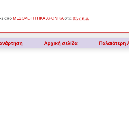
κε από
ΜΕΣΟΛΟΓΓΙΤΙΚΑ ΧΡΟΝΙΚΑ
στις
8:57 π.μ.
 ανάρτηση
Αρχική σελίδα
Παλαιότερη 