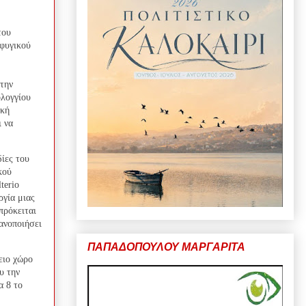
του
σφυγικού
την
λογγίου
ική
ι να
ίες του
κού
terio
γία μιας
πρόκειται
κανοποιήσει
ΠΑΠΑΔΟΠΟΥΛΟΥ ΜΑΡΓΑΡΙΤΑ
ειο χώρο
υ την
α 8 το