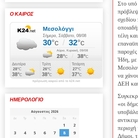
Στο υπό
πρόβλεψ
Ο ΚΑΙΡΟΣ
σχεδίου
οποιαδή
τέλη και
επαναϋπ
παροχές
Ήδη, με
Μεσολογ
να χάνο
πρόγνωση καιρού από το k24.net
ΔΕΗ και
Συγκεκρ
ΗΜΕΡΟΛΟΓΙΟ
«οι δήμ
υποβάλο
αντικειμ
περιοχή
Δήμοι, 