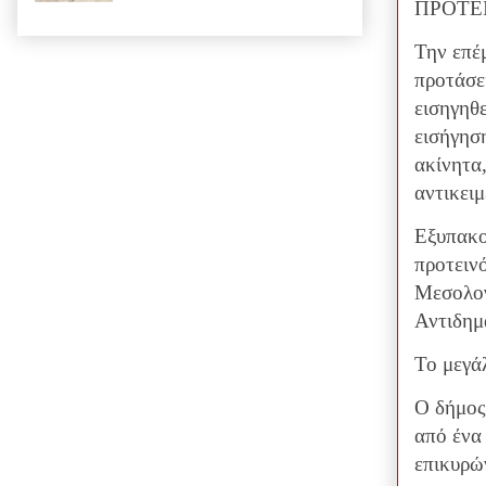
ΠΡΟΤΕ
Την επέ
προτάσε
εισηγηθ
εισήγησ
ακίνητα,
αντικει
Εξυπακού
προτειν
Μεσολογ
Αντιδημ
Το μεγά
Ο δήμος
από ένα 
επικυρώ