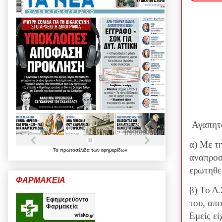
Αγαπητ
α) Με τ
Τα
πρωτοσέλιδα
των
εφημερίδων
αναπροσ
ερωτηθε
ΦΑΡΜΑΚΕΙΑ
β) Το Δ
του, απ
Εμείς ε