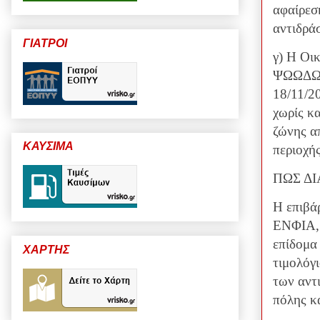
αφαίρεσ
αντιδράσ
ΓΙΑΤΡΟΙ
γ) Η Οι
ΨΩΩΔΩΡΖ
18/11/2
χωρίς κα
ζώνης α
ΚΑΥΣΙΜΑ
περιοχής
ΠΩΣ Δ
Η επιβά
ΕΝΦΙΑ, 
επίδομα
ΧΑΡΤΗΣ
τιμολόγ
των αντι
πόλης κ