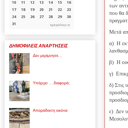
των αντ
που θα δ
πραγματι
ημερολογιο
Μετά απ
α) Η εκ
ΔΗΜΟΦΙΛΕΙΣ ΑΝΑΡΤΗΣΕΙΣ
λανθασμ
Δεν μερίμνησε…
β) Η οι
γ) Επικ
Υπάρχει ….διαφορά;
δ) Στις 
προσδιορ
προσδιο
Απαράδεκτη εικόνα
ε) Δεν 
Μεσολο