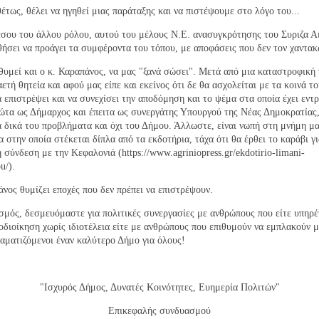
έτως, θέλει να ηγηθεί μιας παράταξης και να πιστέψουμε στο λόγο του...
σου του άλλου ρόλου, αυτού του μέλους N.E. ανασυγκρότησης του Συριζα Αι
ήσει να προάγει τα συμφέροντα του τόπου, με αποφάσεις που δεν τον χαντα
ιθυμεί και ο κ. Καραπάνος, να μας "ξανά σώσει". Μετά από μια καταστροφική 
ετή θητεία και αφού μας είπε και εκείνος ότι δε θα ασχολείται με τα κοινά τ
α επιστρέψει και να συνεχίσει την αποδόμηση και το ψέμα στα οποία έχει εντ
ώτα ως Δήμαρχος και έπειτα ως συνεργάτης Υπουργού της Νέας Δημοκρατίας
α δικά του προβλήματα και όχι του Δήμου. Άλλωστε, είναι νωπή στη μνήμη μα
 στην οποία στέκεται δίπλα από τα εκδοτήρια, τάχα ότι θα έρθει το καράβι γι
 σύνδεση με την Κεφαλονιά (https://www.agriniopress.gr/ekdotirio-limani-
u/).
νος θυμίζει εποχές που δεν πρέπει να επιστρέψουν.
μός, δεσμευόμαστε για πολιτικές συνεργασίες με ανθρώπους που είτε υπηρέ
οδιοίκηση χωρίς ιδιοτέλεια είτε με ανθρώπους που επιθυμούν να εμπλακούν μ
αματιζόμενοι έναν καλύτερο Δήμο για όλους!
"Ισχυρός Δήμος, Δυνατές Κοινότητες, Ευημερία Πολιτών"
Επικεφαλής συνδυασμού