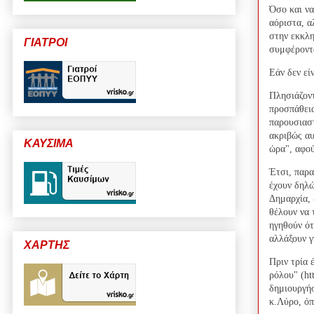
Όσο και να
αόριστα, α
στην εκκλη
ΓΙΑΤΡΟΙ
συμφέροντ
Εάν δεν είν
Πλησιάζοντ
προσπάθεια
παρουσιαστ
ακριβώς αυ
ΚΑΥΣΙΜΑ
ώρα", αφού
Έτσι, παρα
έχουν δηλώ
Δημαρχία, 
θέλουν να 
ηγηθούν ότ
αλλάξουν 
ΧΑΡΤΗΣ
Πριν τρία 
ρόλου" (ht
δημιουργήσ
κ.Λύρο, όπ