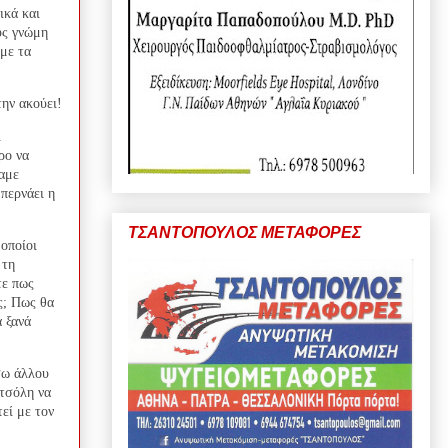
ικά και
υς γνώμη
με τα
την ακούει!
ι
ρο να
σαμε
 περνάει η
ΤΣΑΝΤΟΠΟΥΛΟΣ ΜΕΤΑΦΟΡΕΣ
οποίοι
 τη
τε πως
ς; Πως θα
 ξανά
σω άλλου
ατσόλη να
εί με τον