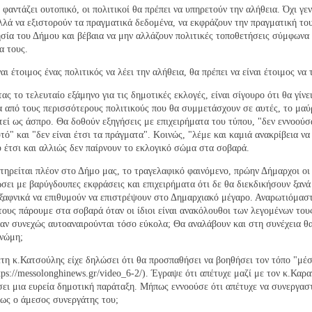
 φαντάζει ουτοπικό, οι πολιτικοί θα πρέπει να υπηρετούν την αλήθεια. Όχι γεν
λλά να εξιστορούν τα πραγματικά δεδομένα, να εκφράζουν την πραγματική το
σία του Δήμου και βέβαια να μην αλλάζουν πολιτικές τοποθετήσεις σύμφωνα 
α τους.
αι έτοιμος ένας πολιτικός να λέει την αλήθεια, θα πρέπει να είναι έτοιμος να 
ας το τελευταίο εξάμηνο για τις δημοτικές εκλογές, είναι σίγουρο ότι θα γίνε
 από τους περισσότερους πολιτικούς που θα συμμετάσχουν σε αυτές, το μαύ
εί ως άσπρο. Θα δοθούν εξηγήσεις με επιχειρήματα του τύπου, "δεν εννοού
τό" και "δεν είναι έτσι τα πράγματα". Κοινώς, "λέμε και καμιά ανακρίβεια να
 έτσι και αλλιώς δεν παίρνουν το εκλογικό σώμα στα σοβαρά.
τηρείται πλέον στο Δήμο μας, το τραγελαφικό φαινόμενο, πρώην Δήμαρχοι οι 
σει με βαρύγδουπες εκφράσεις και επιχειρήματα ότι δε θα διεκδικήσουν ξανά
ξαφνικά να επιθυμούν να επιστρέψουν στο Δημαρχιακό μέγαρο. Αναρωτιόμασ
τους πάρουμε στα σοβαρά όταν οι ίδιοι είναι ανακόλουθοι των λεγομένων του
αν συνεχώς αυτοαναιρούνται τόσο εύκολα; Θα αναλάβουν και στη συνέχεια θα
γνώμη;
έτη κ.Κατσούλης είχε δηλώσει ότι θα προσπαθήσει να βοηθήσει τον τόπο "μέ
tps://messolonghinews.gr/video_6-2/). Έγραψε ότι απέτυχε μαζί με τον κ.Καρ
ει μια ευρεία δημοτική παράταξη. Μήπως εννοούσε ότι απέτυχε να συνεργαστ
ως ο άμεσος συνεργάτης του;