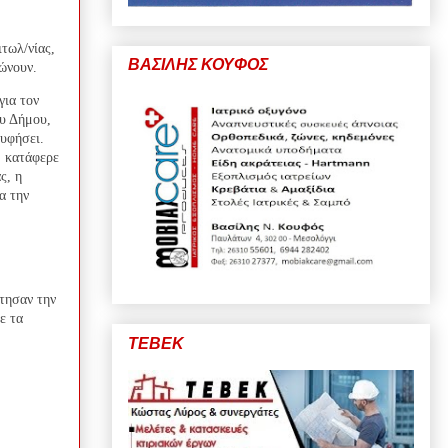
τωλ/νίας,
ΒΑΣΙΛΗΣ ΚΟΥΦΟΣ
κώνουν.
για τον
ου Δήμου,
ρυφήσει.
, κατάφερε
ς, η
α την
τησαν την
ε τα
ΤΕΒΕΚ