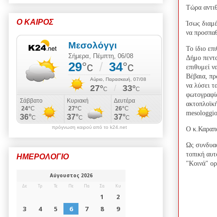
Τώρα αντιθ
Ο ΚΑΙΡΟΣ
Ίσως διαμέ
να προσπαθ
Το ίδιο επ
Δήμο πεντα
επιθυμεί ν
Βέβαια, πρ
να λύσει τ
φωτογραφία
ακτοπλοϊκή
mesologgio
πρόγνωση καιρού από το k24.net
Ο κ.Καραπά
Ως συνδυασ
τοπική αυτ
ΗΜΕΡΟΛΟΓΙΟ
"Κοινά" ορ