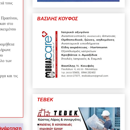
ειά τους
υ Πρασίνου,
ΒΑΣΙΛΗΣ ΚΟΥΦΟΣ
ηκαν στο
οκειμένου
προμήθεια
λήρωνε
ου
όλο των
ργα και τις
ΤΕΒΕΚ
Ανάρτηση