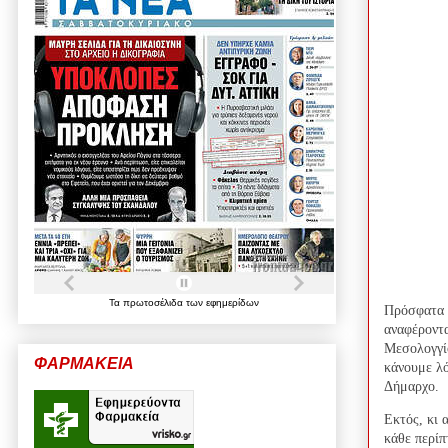
Τα
πρωτοσέλιδα
των
εφημερίδων
Πρόσφατα δ
αναφέροντ
Μεσολογγίο
ΦΑΡΜΑΚΕΙΑ
κάνουμε λό
Δήμαρχο.
Εκτός, κι 
κάθε περίπ