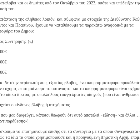
καταλάβει και οι δημότες από τον Οκτώβριο του 2023, οπότε και υπέδειξαν τη
ασή του.
τάσταση της αλήθειας λοιπόν, και σύμφωνα με στοιχεία της Διεύθυνσης Καθ
τος και Πρασίνου, έχουμε να καταθέσουμε τα παρακάτω αναφορικά με τα
τοφόρα του Δήμου:
ος Συντήρησης (€)
000€
000€
000€
 δε στην περίπτωση που, εξαιτίας βλάβης, ένα απορριμματοφόρο προκάλεσε
ο όχημα, επισημαίνουμε το αυτονόητο: και τα απορριμματοφόρα είναι οχήμα
στο οδικό δίκτυο, με υπαλλήλους επαγγελματίες οδηγούς (που είναι άνθρωποι 
χεύει ο κίνδυνος βλάβης ή ατυχήματος.
 που μας διαφεύγει, κάποιοι θεωρούν ότι αυτό αποτελεί «είδηση» και άλλοι…
αντιπαράθεσης»!
κόπιμο να επισημάνουμε επίσης ότι τα συνεργεία με τα οποία συνεργάζεται 
βώς τα ίδια τα οποία χρησιμοποιούσε και η προηγούμενη Δημοτική Αρχή, επομ