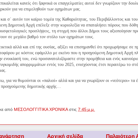
επικαλείται κανείς ότι ξαφνικά οι επαγγελματίες αυτοί δεν γνωρίζουν την δουλ
αρκούν για να επιμεληθούν των οχημάτων μας.
και σ΄ αυτόν τον καίριο τομέα της Καθαριότητας, του Περιβάλλοντος και το
ενη Δημοτική Αρχή επέλεξε στην κυριολεξία να σπαταλήσει πόρους που δόθ
υσφετολογικές προσλήψεις, τη στιγμή που άλλοι Δήμοι τους αξιοποίησαν πρ
ουν σε μεγάλο βαθμό τον στόλο των οχημάτων τους.
εικτικά αλλά και επί της ουσίας, αξίζει να επισημανθεί ότι προχωρήσαμε σε 
τοφόρου με κόστος εφάμιλλο με εκείνο που η προηγούμενη Δημοτική Αρχή π
ην ενοικίασή του, ενώ προσανατολιζόμαστε στην προμήθεια και ενός καινούρι
υγκομιδής απορριμμάτων εντός του 2025, ενισχύοντας έτσι περαιτέρω το στ
μας.
ω, για να θυμούνται οι «παλιοί» αλλά και για να γνωρίζουν οι «νεότεροι» τα έ
ς προηγούμενης δημοτικής αρχής…
κε από
ΜΕΣΟΛΟΓΓΙΤΙΚΑ ΧΡΟΝΙΚΑ
στις
7:45 μ.μ.
 ανάρτηση
Αρχική σελίδα
Παλαιότερη 