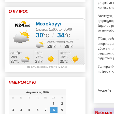
μπορεί να 
και δεν επ
Ο ΚΑΙΡΟΣ
Δυστυχώς, 
η προηγούμ
Δήμο σε ρο
να ανανεώσ
Τέλος, ενδ
απορριμμα
μόνο για τ
οχήματος σ
οχημάτων 
Τα παραπάν
πρόγνωση καιρού από το k24.net
ημέρες τη
ΗΜΕΡΟΛΟΓΙΟ
Αναρτήθη
Νεότερη