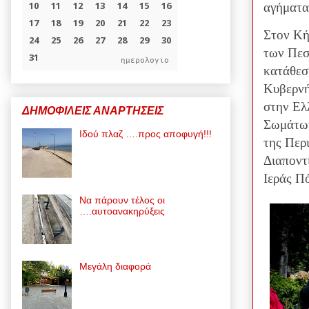
αγήματα
Στον Κή
των Πεσ
ημερολογιο
κατάθεσ
Κυβερνή
στην Ελ
ΔΗΜΟΦΙΛΕΙΣ ΑΝΑΡΤΗΣΕΙΣ
Σωμάτων
Ιδού πλαζ ….προς αποφυγή!!!
της Περ
Διαποντ
Ιεράς Π
Να πάρουν τέλος οι
….αυτοανακηρύξεις
Μεγάλη διαφορά