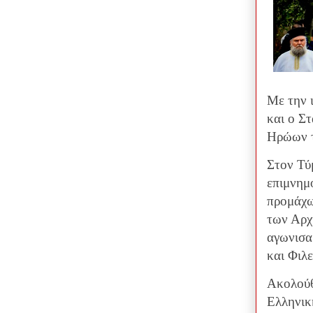
Με την 
και ο Σ
Ηρώων τ
Στον Τύ
επιμνημ
προμάχω
των Αρχ
αγωνισα
και Φιλ
Ακολούθ
Ελληνικ