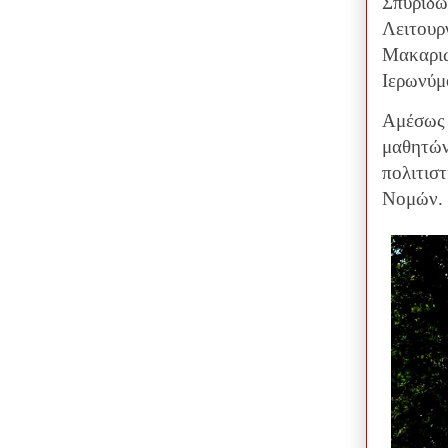
Σπυρίδω
Λειτουρ
Μακαριω
Ιερωνύμ
Αμέσως 
μαθητών
πολιτισ
Νομών.