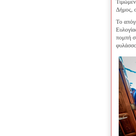
Τιμώμεν
Δήμος, 
Το απόγ
Ευλογία
πομπή σ
φυλάσσο