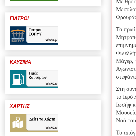
Με θρησ
Μεσολογ
Φρουράς
ΓΙΑΤΡΟΙ
Το πρωί
Μητροπο
επιμνημ
Φιλελλή
Μάγερ, 
ΚΑΥΣΙΜΑ
Αγωνιστ
στεφάνι
Στη συν
το Ιερό
Ιωσήφ κ
ΧΑΡΤΗΣ
Μουσείο
Ναό του
Το απόγ