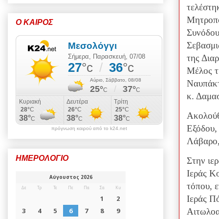
τελέστη
Μητροπο
Ο ΚΑΙΡΟΣ
Συνόδου
Σεβασμι
της Δια
Μέλος τ
Ναυπάκτ
κ. Δαμα
Ακολούθ
Εξόδου,
πρόγνωση καιρού από το k24.net
Λάβαρο,
ΗΜΕΡΟΛΟΓΙΟ
Στην ιερ
Ιεράς Κ
τόπου, 
Ιεράς Π
Αιτωλοα