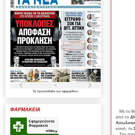
Τα
πρωτοσέλιδα
των
εφημερίδων
ΦΑΡΜΑΚΕΙΑ
Με το θε
από το
ΔΗ
Αιτωλοακ
κοινό, το
Την παρ