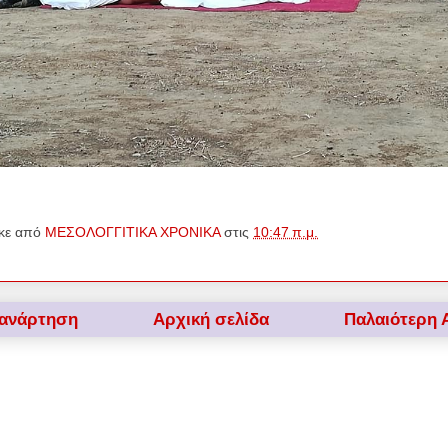
κε από
ΜΕΣΟΛΟΓΓΙΤΙΚΑ ΧΡΟΝΙΚΑ
στις
10:47 π.μ.
 ανάρτηση
Αρχική σελίδα
Παλαιότερη 