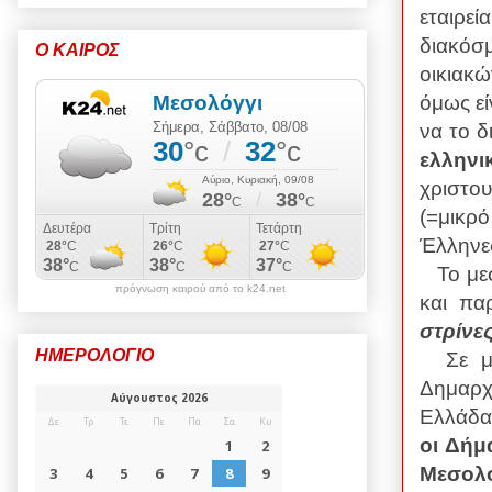
εταιρεί
διακόσ
Ο ΚΑΙΡΟΣ
οικιακ
όμως εί
να το 
ελλην
χριστο
(=μικρ
Έλληνες
Το με
πρόγνωση καιρού από το k24.net
και πα
στρίνε
ΗΜΕΡΟΛΟΓΙΟ
Σε μ
Δημαρχ
Ελλάδα
οι Δήμ
Μεσολ