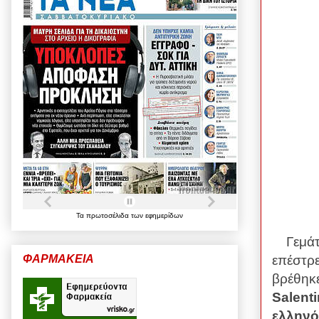
Τα
πρωτοσέλιδα
των
εφημερίδων
Γεμάτ
επέστρε
ΦΑΡΜΑΚΕΙΑ
βρέθηκε
Salent
ελληνό