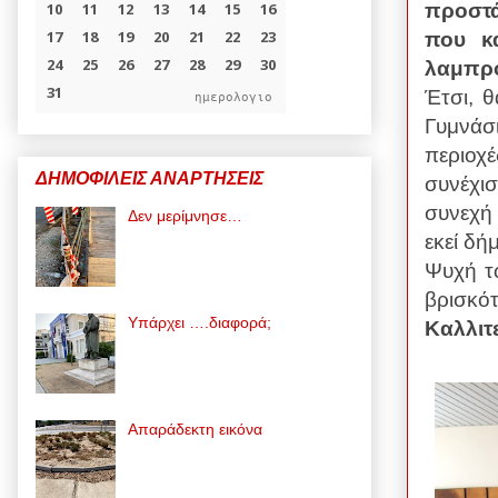
προστά
που κ
λαμπρό
Έτσι, θ
ημερολογιο
Γυμνάσ
περιοχ
ΔΗΜΟΦΙΛΕΙΣ ΑΝΑΡΤΗΣΕΙΣ
συνέχι
συνεχή
Δεν μερίμνησε…
εκεί δή
Ψυχή τ
βρισκ
Υπάρχει ….διαφορά;
Καλλιτ
Απαράδεκτη εικόνα