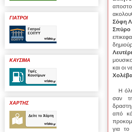
αποστο
ακολου
ΓΙΑΤΡΟΙ
Σόφη 
Σπύρο
επικεφα
δημιούρ
Λευτέρ
μουσικ
ΚΑΥΣΙΜΑ
και οι 
Χολέβ
Η όλ
σαν τ
ΧΑΡΤΗΣ
δραστηρ
από κά
προκομμ
για το