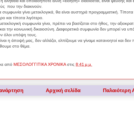
 η αλήθεια και οποιαδήποτε άλλη «είδηση» διαδίδεται, είναι ψευδής και 
ούς
που την διακινούν.
 συμφωνία γίνει μετεκλογικά, θα είναι αυστηρά προγραμματική. Τίποτα
ρο και τίποτα λιγότερο.
ετεκλογική συμφωνία γίνει, πρέπει να βασίζεται στο ήθος, την αξιοκρατ
 και την κοινωνική δικαιοσύνη. Διαφορετικά συμφωνία δεν μπορεί να υπά
υν όλοι υπόψη τους.
ίναι η άποψή μας, δεν αλλάζει, ελπίζουμε να γίναμε κατανοητοί και δεν 
θουμε στο θέμα.
κε από
ΜΕΣΟΛΟΓΓΙΤΙΚΑ ΧΡΟΝΙΚΑ
στις
8:41 μ.μ.
 ανάρτηση
Αρχική σελίδα
Παλαιότερη 