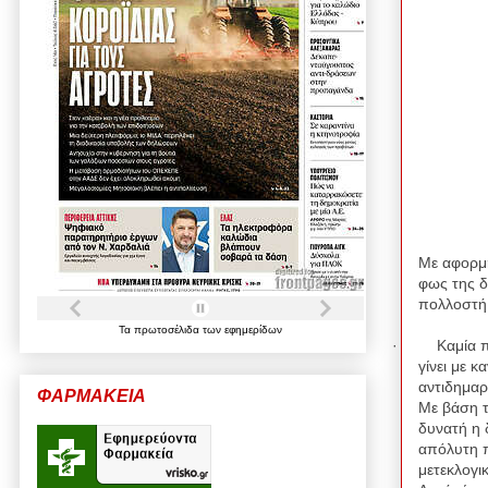
Με αφορμή
φως της δ
πολλοστή 
Τα
πρωτοσέλιδα
των
εφημερίδων
·
Καμία 
γίνει με 
αντιδημαρ
ΦΑΡΜΑΚΕΙΑ
Με βάση τ
δυνατή η 
απόλυτη π
μετεκλογι