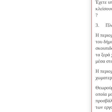
Έχετε υ
κλείσου
?
3.
Πλ
Η περιο
του δήμο
σκουπιδ
τα ξερά
μέσα στ
Η περιο
χωματερ
Θεωρούμ
οποία μο
προσβάλε
των εργ