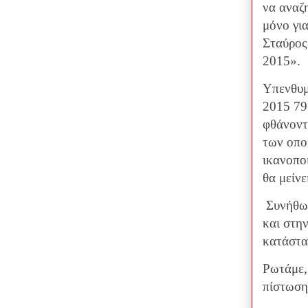
να αναζ
μόνο γι
Σταύρος
2015».
Υπενθυμ
2015 79
φθάνοντ
των οπο
ικανοποι
θα μείν
Συνήθως
και στη
κατάστα
Ρωτάμε,
πίστωση