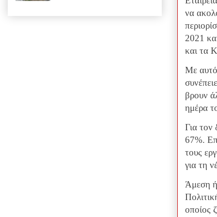
Εταιρεί
να ακολ
περιορίσ
2021 κα
και τα
Με αυτό
συνέπει
βρουν άλ
ημέρα τ
Για τον
67%. Επί
τους ερ
για τη ν
Άμεση ή
Πολιτικ
οποίος 