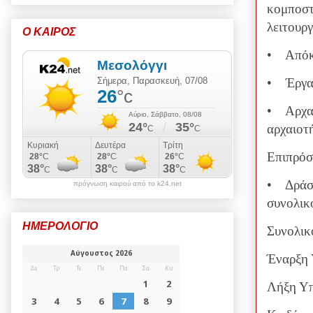
κομποστ
λειτουργ
Ο ΚΑΙΡΟΣ
• Απόκτ
• Έργα 
• Αρχαι
αρχαιοτ
Επιπρόσ
• Δράσε
πρόγνωση καιρού από το k24.net
συνολικ
ΗΜΕΡΟΛΟΓΙΟ
Συνολικ
Έναρξη 
Λήξη Υπ