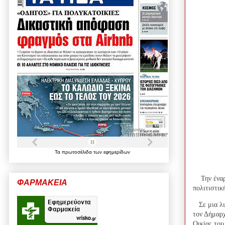
Τα
πρωτοσέλιδα
των
εφημερίδων
Την ένα
ΦΑΡΜΑΚΕΙΑ
πολιτιστικ
Σε μια λ
τον Δήμαρχ
Οικίας το