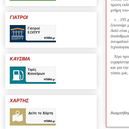
πρώτη εκδή
μνήμη του
ΓΙΑΤΡΟΙ
«…
195 χ
ξεκινούμε 
Αυτό είναι
συνάνθρωπο
πνευματικό
τεχνολογία
Λίγο πρι
ΚΑΥΣΙΜΑ
ευχαρίστησ
και για τη
τόπου μας.
ΧΑΡΤΗΣ
Αναρτήθη