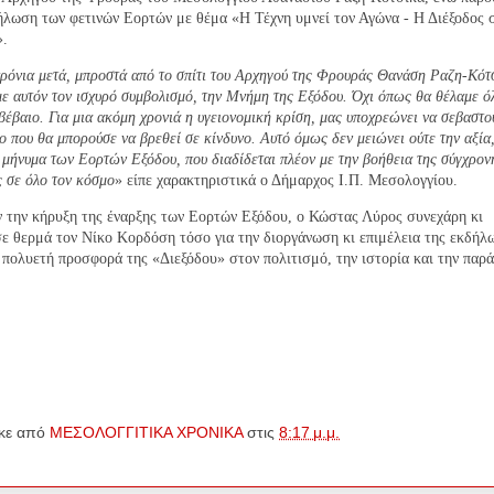
λωση των φετινών Εορτών με θέμα «Η Τέχνη υμνεί τον Αγώνα - Η Διέξοδος σ
».
ρόνια μετά, μπροστά από το σπίτι του Αρχηγού της Φρουράς Θανάση Ραζη-Κότ
με αυτόν τον ισχυρό συμβολισμό, την Μνήμη της Εξόδου. Όχι όπως θα θέλαμε όλ
 βέβαιο. Για μια ακόμη χρονιά η υγειονομική κρίση, μας υποχρεώνει να σεβαστ
 που θα μπορούσε να βρεθεί σε κίνδυνο. Αυτό όμως δεν μειώνει ούτε την αξία,
 μήνυμα των Εορτών Εξόδου, που διαδίδεται πλέον με την βοήθεια της σύγχρον
ς σε όλο τον κόσμο
» είπε χαρακτηριστικά ο Δήμαρχος Ι.Π. Μεσολογγίου.
ν την κήρυξη της έναρξης των Εορτών Εξόδου, ο Κώστας Λύρος συνεχάρη κι
ε θερμά τον Νίκο Κορδόση τόσο για την διοργάνωση κι επιμέλεια της εκδήλ
ν πολυετή προσφορά της «Διεξόδου» στον πολιτισμό, την ιστορία και την παρ
κε από
ΜΕΣΟΛΟΓΓΙΤΙΚΑ ΧΡΟΝΙΚΑ
στις
8:17 μ.μ.