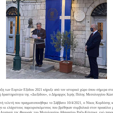
ρξη των Εορτών Εξόδου 2021 κήρυξε από τον ιστορικό χώρο όπου σήμερα στε
ή δραστηριότητα της «Διεξόδου», ο Δήμαρχος Ιερής Πόλης Μεσολογγίου Κώσ
ιτή τελετή που πραγματοποιήθηκε το Σάββατο 10/4/2021, ο Νίκος Κορδόσης
ο κι ελάχιστους παρευρισκόμενους που βρέθηκαν συμβολικά στον προαύλιο 
υ Αρχηγού της Φρουράς του Μεσολογγίου Αθανασίου Ραζη-Κότσικα, ενώ παρο