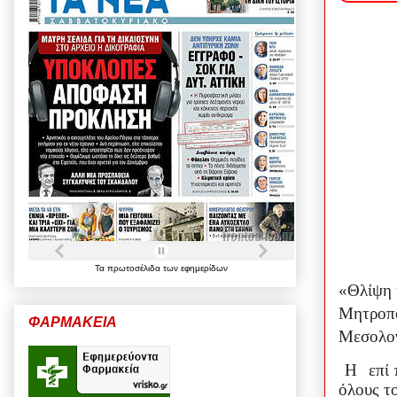
Τα
πρωτοσέλιδα
των
εφημερίδων
«Θλίψη 
Μητροπ
ΦΑΡΜΑΚΕΙΑ
Μεσολογ
Η
επί
όλους το