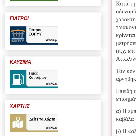
Κατά τη
αδυναμί
ΓΙΑΤΡΟΙ
χαρακτη
τριακον
κρίνετα
μετρήσε
(π.χ. ε
Αιτωλ/ν
ΚΑΥΣΙΜΑ
Τον κάλ
αρνήθηκ
Επειδή 
επισημάν
ΧΑΡΤΗΣ
α) Η εμπ
καβάλα
β) Η «α