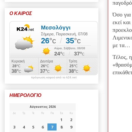
παγοδρό
Ο ΚΑΙΡΟΣ
Όσο για
εκεί και
προεκλο
Λιμενικ
με τα…
Τέλος, η
«θρασόμ
επικάθε
πρόγνωση καιρού από το k24.net
ΗΜΕΡΟΛΟΓΙΟ