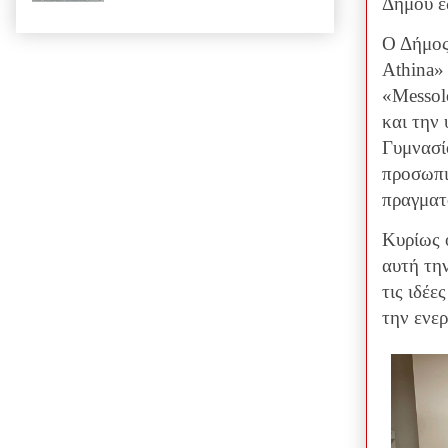
Δήμου έ
Ο Δήμος
Athina»
«Messol
και την 
Γυμνασί
προσωπικ
πραγματ
Κυρίως 
αυτή τη
τις ιδέ
την ενε