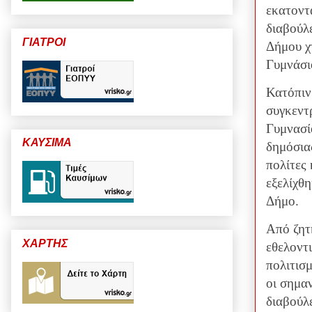
εκατοντ
διαβούλ
ΓΙΑΤΡΟΙ
Δήμου χ
Γυμνάσι
Κατόπιν
συγκεντ
Γυμνασί
ΚΑΥΣΙΜΑ
δημόσια
πολίτες 
εξελίχθ
Δήμο.
Από ζητ
ΧΑΡΤΗΣ
εθελοντ
πολιτισ
οι σημαν
διαβούλ