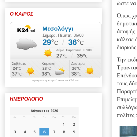
ώστε να
Ο ΚΑΙΡΟΣ
Όπως χα
δημοτικ
άποψής τ
κάλεσε 
διαρκώς 
Την εκδ
Τριαντα
Επένδυσ
πρόγνωση καιρού από το k24.net
τους δύ
Παραρτή
Επιμελη
ΗΜΕΡΟΛΟΓΙΟ
συλλόγω
πολίτες