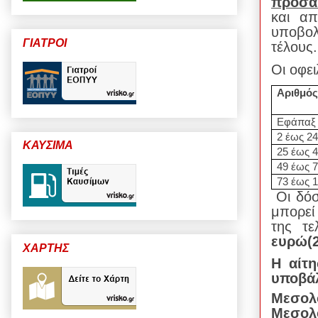
προσα
και α
υποβο
ΓΙΑΤΡΟΙ
τέλους.
Οι οφει
Αριθμό
Εφάπαξ
2 έως 2
ΚΑΥΣΙΜΑ
25 έως 
49 έως 
73 έως 
Οι δόσε
μπορεί
της τε
ευρώ(2
ΧΑΡΤΗΣ
Η αίτ
υποβά
Μεσολ
Μεσολό