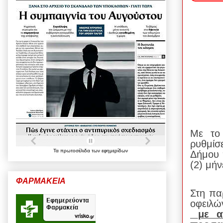
Με το
ρυθμίσ
Τα
πρωτοσέλιδα
των
εφημερίδων
Δήμου 
(2) μή
ΦΑΡΜΑΚΕΙΑ
Στη πα
οφειλώ
με α