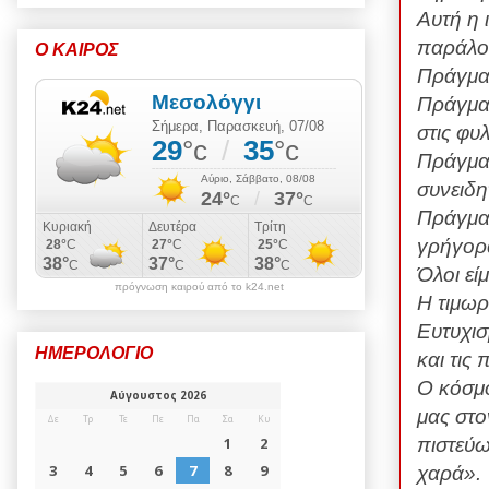
Αυτή η 
παράλο
Ο ΚΑΙΡΟΣ
Πράγματ
Πράγματ
στις φυλ
Πράγματ
συνειδη
Πράγματ
γρήγορα
Όλοι εί
πρόγνωση καιρού από το k24.net
Η τιμωρ
Ευτυχισ
ΗΜΕΡΟΛΟΓΙΟ
και τις
Ο κόσμο
μας στο
πιστεύω
χαρά».