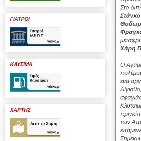
Στο διπ
Στάνκο
ΓΙΑΤΡΟΙ
Θοδωρ
Φραγκ
μετάφρ
Χάρη Π
Ο Αγαμέ
ΚΑΥΣΙΜΑ
πολέμου
ένα οργ
Αίγισθο
σφαγιάσ
Κλυταιμ
ΧΑΡΤΗΣ
πριγκίπ
των Ατρ
επόμενε
Σημείωμ