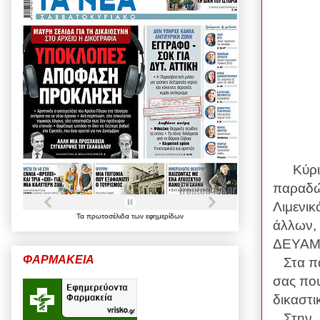
Κύρι
παραδ
Λιμενι
Τα
πρωτοσέλιδα
των
εφημερίδων
άλλων,
ΔΕΥΑΜ,
ΦΑΡΜΑΚΕΙΑ
Στα πα
σας πο
δικαστ
Στην δι