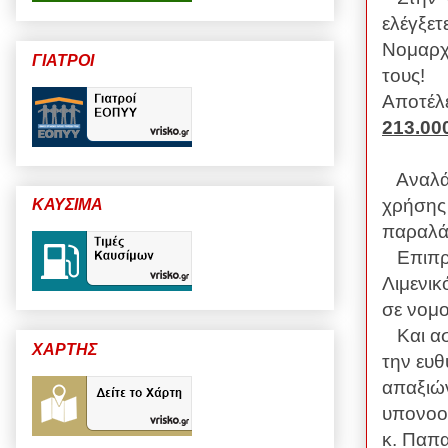
ελέγξετ
Νομαρχι
ΓΙΑΤΡΟΙ
τους!
Αποτέλε
213.00
Αναλάβ
χρήσης 
ΚΑΥΣΙΜΑ
παραλά
Επιπρό
Λιμενικ
σε νομο
Και ασ
ΧΑΡΤΗΣ
την ευθ
απαξιών
υπονοού
κ. Παπα