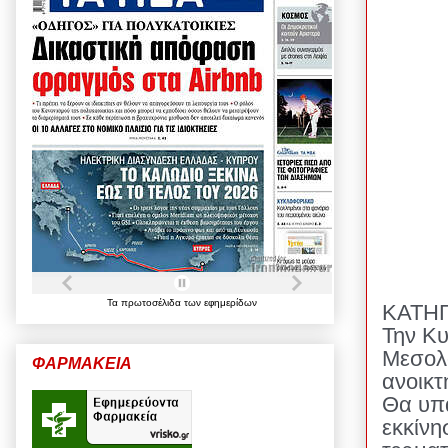
Τα
πρωτοσέλιδα
των
εφημερίδων
ΚΑΤΗ
Την Κυ
Μεσολο
ΦΑΡΜΑΚΕΙΑ
ανοικτ
Θα υπά
εκκίνη