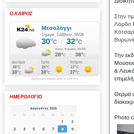
Διοικητ
Ο ΚΑΙΡΟΣ
Στην τι
Λόρδ
o
Κότσαρη
Βυρωνικ
Την εκδ
Μουσει
& Λευκά
επιμελ
πρόγνωση καιρού από το k24.net
Θερμά σ
ΗΜΕΡΟΛΟΓΙΟ
διακεκρ
Photo c