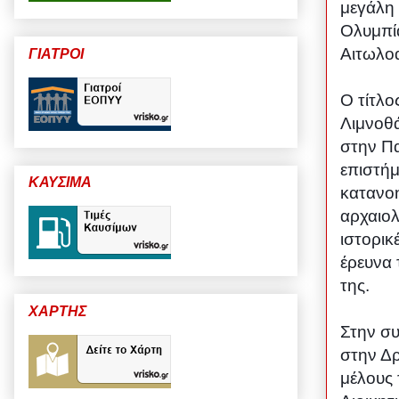
μεγάλη 
Ολυμπία
Αιτωλοα
ΓΙΑΤΡΟΙ
Ο τίτλο
Λιμνοθ
στην Πα
επιστήμ
ΚΑΥΣΙΜΑ
κατανοη
αρχαιο
ιστορι
έρευνα 
της.
ΧΑΡΤΗΣ
Στην σ
στην Δρ
μέλους 