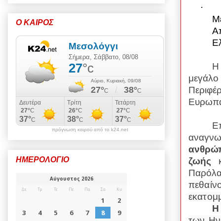
·
Μ
Ο ΚΑΙΡΟΣ
Α
Ε
Η
μεγάλο
Περιφέ
Ευρωπα
Ε
πρόγνωση καιρού από το k24.net
αναγνω
ανθρώπ
ΗΜΕΡΟΛΟΓΙΟ
ζωής
κ
Παρόλ
πεθαίνο
εκατομμ
Η
των Ην