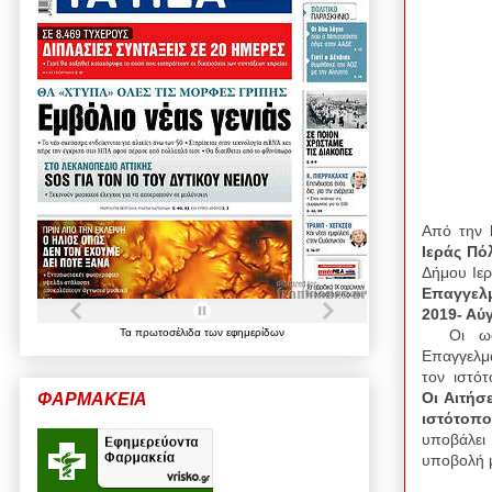
Από την
Ιεράς Πό
Δήμου Ιε
Επαγγελμ
2019- Αύ
Οι ω
Τα
πρωτοσέλιδα
των
εφημερίδων
Επαγγελμ
τον
ιστότ
Οι Αιτήσε
ΦΑΡΜΑΚΕΙΑ
ιστότοπ
υποβάλει 
υποβολή 