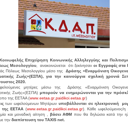
Κοινωφελής Επιχείρηση Κοινωνικής Αλληλεγγύης και Πολιτισ
λεως Μεσολογγίου
,
ανακοινώνεται
ότι ξεκίνησαν
οι Εγγραφές στα
ράς Πόλεως Μεσολογγίου μέσο της
Δράσης «Εναρμόνιση Οικογενε
ατικής Ζωής»(ΕΣΠΑ), για την καινούργια σχολική χρονιά Σε
γουστος 2020.
φελούμενες μητέρες μέσω της
Δράσης «Εναρμόνιση Οικογενε
ατικής Ζωής»(ΕΣΠΑ)
μπορούν να ενημερώνονται για την πρόσκ
οπο της ΕΕΤΑΑ (
www
.
eetaa
.
gr
,
paidikoi
.
eetaa
.
gr
)
ις
των ωφελούμενων Μητέρων
υποβάλλονται σε ηλεκτρονική
μο
ο της ΕΕΤΑΑ
(
www
.
eetaa
.
gr
,
paidikoi
.
eetaa
.
gr
). Κάθε ωφελούμενος/η 
μία και μοναδική αίτηση ,
βάσει ΑΦΜ
που θα δηλώσει κατά την ηλ
με την
διαπίστευση του
TAXIS net.