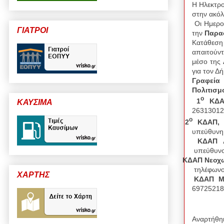
Η Ηλεκτρο
στην ακό
Οι Ημερο
ΓΙΑΤΡΟΙ
την
Παρασ
Κατάθεση
απαιτούντ
μέσο της 
για τον Δ
Γραφεία
Πολιτισμ
ο
1
ΚΔΑΠ
ΚΑΥΣΙΜΑ
26313012
ο
2
ΚΔΑΠ, Δ
υπεύθυνη
ΚΔΑΠ Α
υπεύθυνο
ΚΔΑΠ Νεοχω
τηλέφωνο
ΧΑΡΤΗΣ
ΚΔΑΠ Μ
69725218
Αναρτήθη