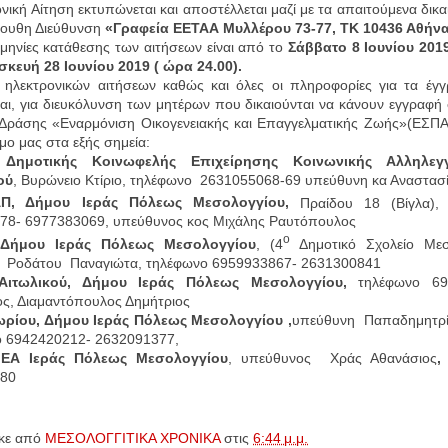
νική Αίτηση εκτυπώνεται και αποστέλλεται μαζί με τα απαιτούμενα δικα
λουθη Διεύθυνση
«Γραφεία ΕΕΤΑΑ Μυλλέρου 73-77, ΤΚ 10436 Αθήνα
μηνίες κατάθεσης των αιτήσεων είναι από το
Σάββατο 8 Ιουνίου 201
κευή 28 Ιουνίου 2019 ( ώρα 24.00).
 ηλεκτρονικών αιτήσεων καθώς και όλες οι πληροφορίες για τα έγ
αι, για διευκόλυνση των μητέρων που δικαιούνται να κάνουν εγγραφ
Δράσης «Εναρμόνιση Οικογενειακής και Επαγγελματικής Ζωής»(ΕΣΠΑ)
ήμο μας στα εξής σημεία:
 Δημοτικής Κοινωφελής Επιχείρησης Κοινωνικής Αλληλεγ
ού
, Βυρώνειο Κτίριο, τηλέφωνο
2631055068-69 υπεύθυνη κα Αναστασ
, Δήμου Ιεράς Πόλεως Μεσολογγίου,
Πραίδου 18 (Βίγλα),
78- 6977383069, υπεύθυνος κος Μιχάλης Ραυτόπουλος
ο
ήμου Ιεράς Πόλεως Μεσολογγίου
, (4
Δημοτικό Σχολείο Μεσ
Ροδάτου
Παναγιώτα, τηλέφωνο
6959933867- 2631300841
ιτωλικού, Δήμου Ιεράς Πόλεως Μεσολογγίου,
τηλέφωνο 69
ς, Διαμαντόπουλος Δημήτριος
ρίου, Δήμου Ιεράς Πόλεως Μεσολογγίου ,
υπεύθυνη
Παπαδημητρί
 6942420212- 2632091377,
ΕΑ Ιεράς Πόλεως Μεσολογγίου
, υπεύθυνος
Χράς Αθανάσιος
80
κε από
ΜΕΣΟΛΟΓΓΙΤΙΚΑ ΧΡΟΝΙΚΑ
στις
6:44 μ.μ.