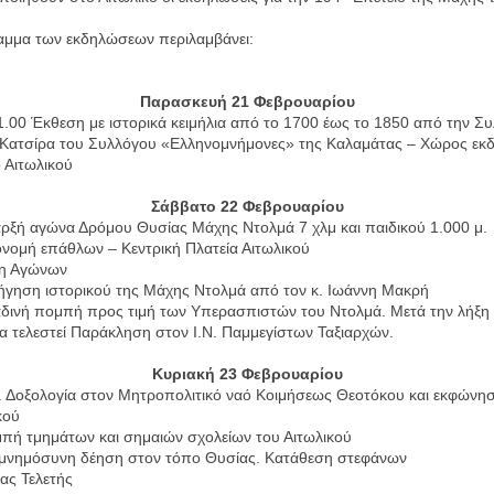
αμμα των εκδηλώσεων περιλαμβάνει:
Παρασκευή 21 Φεβρουαρίου
1.00 Έκθεση με ιστορικά κειμήλια από το 1700 έως το 1850 από την Σ
 Κατσίρα του Συλλόγου «Ελληνομνήμονες» της Καλαμάτας – Χώρος εκ
 Αιτωλικού
Σάββατο 22 Φεβρουαρίου
ρξή αγώνα Δρόμου Θυσίας Μάχης Ντολμά 7 χλμ και παιδικού 1.000 μ.
νομή επάθλων – Κεντρική Πλατεία Αιτωλικού
ξη Αγώνων
ήγηση ιστορικού της Μάχης Ντολμά από τον κ. Ιωάννη Μακρή
δινή πομπή προς τιμή των Υπερασπιστών του Ντολμά. Μετά την λήξη 
 τελεστεί Παράκληση στον Ι.Ν. Παμμεγίστων Ταξιαρχών.
Κυριακή 23 Φεβρουαρίου
. Δοξολογία στον Μητροπολιτικό ναό Κοιμήσεως Θεοτόκου και εκφώνη
κού
πή τμημάτων και σημαιών σχολείων του Αιτωλικού
ιμνημόσυνη δέηση στον τόπο Θυσίας. Κατάθεση στεφάνων
ας Τελετής