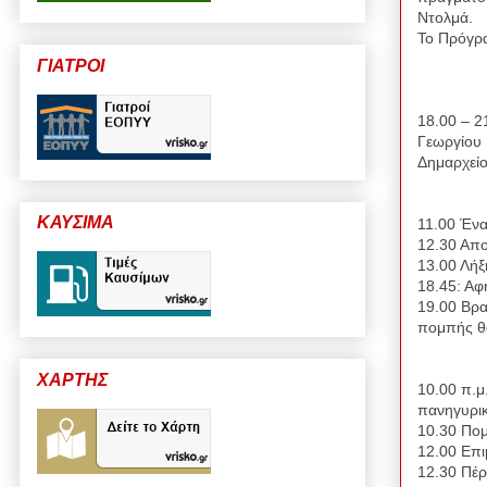
Ντολμά.
Το Πρόγρ
ΓΙΑΤΡΟΙ
18.00 – 2
Γεωργίου
Δημαρχείο
ΚΑΥΣΙΜΑ
11.00 Ένα
12.30 Απο
13.00 Λή
18.45: Αφ
19.00 Βρα
πομπής θα
ΧΑΡΤΗΣ
10.00 π.μ
πανηγυρι
10.30 Πομ
12.00 Επ
12.30 Πέρ