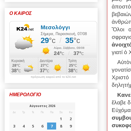
ἀποστό
Ο ΚΑΙΡΟΣ
βεβαιώ
ἀνθρώ
Ὅλοι ο
σφραγ
ἀνοιχτ
γιατί ὁ
Αὐτὸ
γονατί
Χριστό
πρόγνωση καιρού από το k24.net
δηλητήρ
Κανε
ΗΜΕΡΟΛΟΓΙΟ
ἔλαβε δ
Εὐχόμα
συμβου
συκοφα