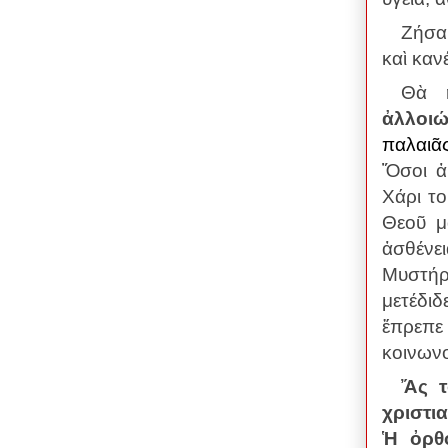
Ζήσα
καὶ καν
Θὰ 
ἀλλοιώ
παλαιᾶς
Ὅσοι ἀ
Χάρι το
Θεοῦ μ
ἀσθένει
M
υστή
μετέδι
ἔπρεπε
κοινωνο
Ἄς τ
χριστι
Ἡ ὀρθό