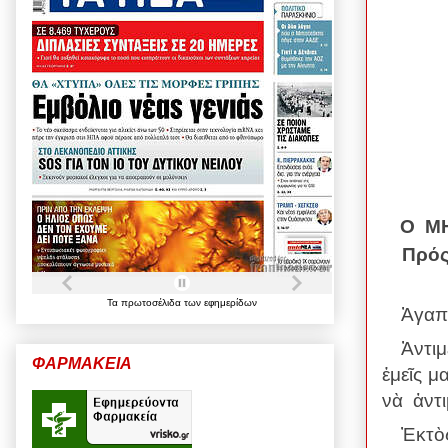
Ο Μ
Πρό
Τα
πρωτοσέλιδα
των
εφημερίδων
Ἀγαπη
Ἀντι
ΦΑΡΜΑΚΕΙΑ
ἐμεῖς μ
νὰ
ἀντ
Ἐκτὸς