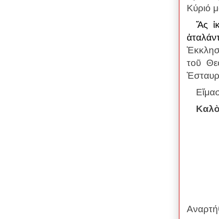
Κύριό μ
Ἄς ἱ
ἀταλάν
Ἐκκλησί
τοῦ Θε
Ἐσταυρ
Εἴμασ
Καλὸ
Αναρτή