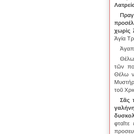
Λατρεία
Πραγ
προσέλ
χωρὶς 
Ἁγία Τρ
Ἀγαπη
Θέλω
τῶν πο
Θέλω ν
Μυστήρι
τοῦ Χρι
Σᾶς 
γαλήνη
δυσκολ
φταῖτε
προσευχ