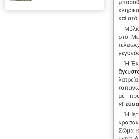
μποροῦ
κληρικο
καὶ στὸ
Μόλις
στὸ Με
τελείω
γεγονός
Ἡ Ἐκκ
ἄγευστο
λατρεία
ταπειν
μὲ προ
«Γεύσα
Ἡ ἱερ
κρασάκ
Σῶμα κα
ὑγεία, 