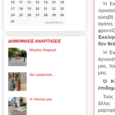
Ἡ Ἐκ
προσεύ
εὐσεβῆ
ημερολογιο
ἀγάπη,
φροντίζ
Ἐκκλησ
ΔΗΜΟΦΙΛΕΙΣ ΑΝΑΡΤΗΣΕΙΣ
δὲν θέλ
Μεγάλη διαφορά
Ἡ Ἐκκ
ἀγνοοῦν
μας, Ἰη
μας.
Δεν μερίμνησε…
Ὁ Κύ
ἐπιδημ
Τοὺς
Η πλατεία μας
ἄλλες 
μαρτυ