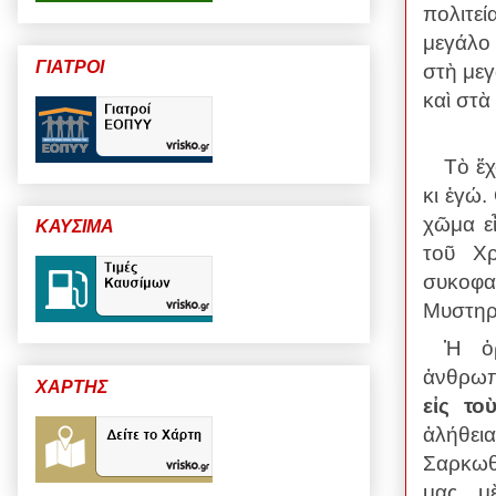
πολιτεί
μεγάλο
ΓΙΑΤΡΟΙ
στὴ μεγ
καὶ στὰ
Τὸ ἔ
κι ἐγώ
χῶμα ε
ΚΑΥΣΙΜΑ
τοῦ Χρ
συκοφα
Μυστηρ
Ἡ ὀρ
ἀνθρωπ
ΧΑΡΤΗΣ
εἰς το
ἀλήθει
Σαρκωθ
μας, μ