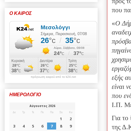
προς τ
που πα
Ο ΚΑΙΡΟΣ
«
Ο Δήμ
αναδει
πρόσβα
πηγαίν
χρησιμ
εργαζό
εξής αυ
πρόγνωση καιρού από το k24.net
είναι 
που εν
ΗΜΕΡΟΛΟΓΙΟ
Ι.Π. Μ
Για το
της Δ.