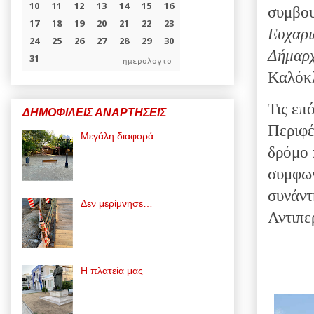
συμβου
Ευχαρι
Δήμαρχ
ημερολογιο
Καλόκ
Τις επ
ΔΗΜΟΦΙΛΕΙΣ ΑΝΑΡΤΗΣΕΙΣ
Περιφέ
Μεγάλη διαφορά
δρόμο 
συμφων
συνάντ
Δεν μερίμνησε…
Αντιπε
Η πλατεία μας