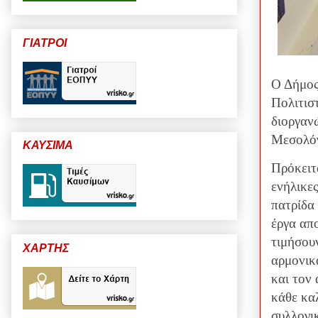
ΓΙΑΤΡΟΙ
Ο Δήμος
Πολιτισ
διοργαν
Μεσολόγ
ΚΑΥΣΙΜΑ
Πρόκειτα
ενήλικες
πατρίδα 
έργα απ
τιμήσου
ΧΑΡΤΗΣ
αρμονικά
και τον
κάθε κα
συλλογικ