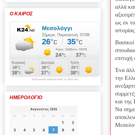
αλλά κα
Ο ΚΑΙΡΟΣ
αξιοπρέ
ως εκ τ
ιστορίας
Βασικοί
σπουδαι
επιτυχή
Ένα άλλο
την Ελλ
πρόγνωση καιρού από το k24.net
ανεξαρτη
συμμετέ
ΗΜΕΡΟΛΟΓΙΟ
και της
Να σημε
αποκλεισ
Μεσολογ