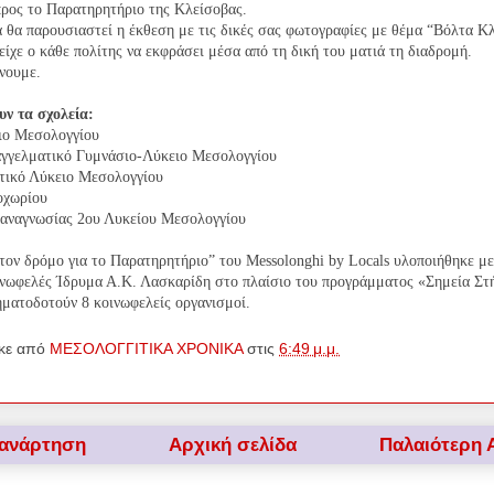
ρος το Παρατηρητήριο της Κλείσοβας.
θα παρουσιαστεί η έκθεση με τις δικές σας φωτογραφίες με θέμα “Βόλτα Κ
είχε ο κάθε πολίτης να εκφράσει μέσα από τη δική του ματιά τη διαδρομή.
νουμε.
υν τα σχολεία:
ιο Μεσολογγίου
αγγελματικό Γυμνάσιο-Λύκειο Μεσολογγίου
τικό Λύκειο Μεσολογγίου
οχωρίου
αναγνωσίας 2ου Λυκείου Μεσολογγίου
τον δρόμο για το Παρατηρητήριο” του Messolonghi by Locals υλοποιήθηκε μ
ινωφελές Ίδρυμα Α.Κ. Λασκαρίδη στο πλαίσιο του προγράμματος «Σημεία Στ
ματοδοτούν 8 κοινωφελείς οργανισμοί.
κε από
ΜΕΣΟΛΟΓΓΙΤΙΚΑ ΧΡΟΝΙΚΑ
στις
6:49 μ.μ.
 ανάρτηση
Αρχική σελίδα
Παλαιότερη 