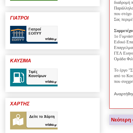
διαδρομή π
Παράλληλα 
που στόχο 
ΓΙΑΤΡΟΙ
Σας περιμέ
Συμμετέχο
1ο Γυμνάσ
Ειδικό Επ
Επαγγελμα
ΓΕΛ Ευην
Ομάδα Φιλ
ΚΑΥΣΙΜΑ
Το έργο “Σ
από το Κο
που συγχρη
Αναρτήθη
ΧΑΡΤΗΣ
Νεότερη