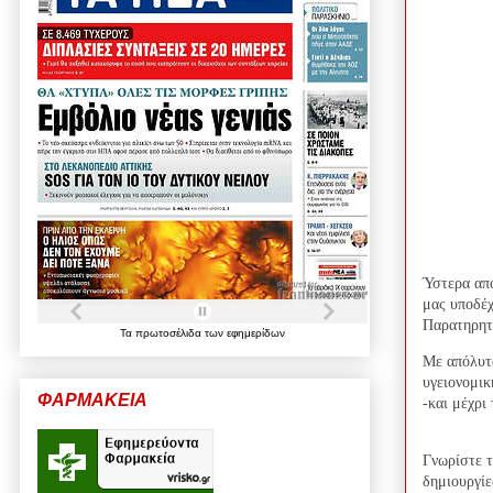
Ύστερα από
μας υποδέχ
Παρατηρητ
Τα
πρωτοσέλιδα
των
εφημερίδων
Με απόλυτ
υγειονομικ
ΦΑΡΜΑΚΕΙΑ
-και μέχρι
Γνωρίστε τ
δημιουργίε