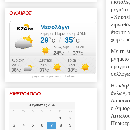
πιστόλε
μέγιστα
Ο ΚΑΙΡΟΣ
«Χουσεΐ
λιμνοθά
έτσι τη
χειροκρ
Με τη λ
μνημείο
πραγματ
συλλόγω
πρόγνωση καιρού από το k24.net
Η εκδήλ
άλλων, 
ΗΜΕΡΟΛΟΓΙΟ
Δαμασκη
ο Δήμαρ
Αιτωλοα
Περιφερ