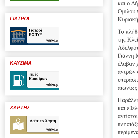
και ο Δ
Ομίλου 
ΓΙΑΤΡΟΙ
Κυριακή
Το πλήθ
της Κλε
Αδελφότ
Γιάννη 
έλαβαν 
ΚΑΥΣΙΜΑ
αντρών 
υπεράσπι
αιωνίως
Παράλλη
και εθελ
ΧΑΡΤΗΣ
αντίστοι
πλησιάζ
περίμεν