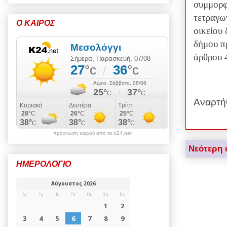
συμμορφ
τετραγων
Ο ΚΑΙΡΟΣ
οικείου 
δήμου π
άρθρου 
Αναρτή
πρόγνωση καιρού από το k24.net
Νεότερη 
ΗΜΕΡΟΛΟΓΙΟ