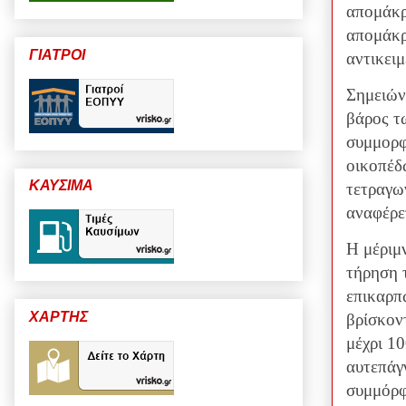
απομάκρ
απομάκρ
ΓΙΑΤΡΟΙ
αντικει
Σημειών
βάρος τ
συμμορφ
οικοπέδ
ΚΑΥΣΙΜΑ
τετραγω
αναφέρε
Η μέριμν
τήρηση 
επικαρπ
ΧΑΡΤΗΣ
βρίσκον
μέχρι 1
αυτεπάγ
συμμόρφ