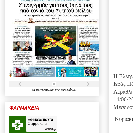
Η Ελλην
Ιεράς Π
Τα
πρωτοσέλιδα
των
εφημερίδων
Αεραθλη
14/06/2
Μεσολογ
ΦΑΡΜΑΚΕΙΑ
Κυριακή