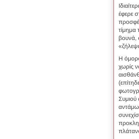
Ιδιαίτε
έφερε σ
προσφέρ
τίμημα 
βουνά, 
«ζήλεψα
Η όμορφ
χωρίς ν
αισθάνθ
(επίτηδ
φωτογρα
Συμιού 
αντάμωσ
συνεχίσ
προκληθ
πλάτανο