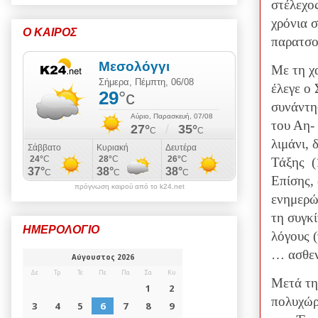
στέλεχος
χρόνια σ
Ο ΚΑΙΡΟΣ
παρατσο
Με τη χ
έλεγε ο
συνάντη
του Αη-
λιμάνι,
Τάξης (
Επίσης,
πρόγνωση καιρού από το k24.net
ενημερώ
τη συγκ
ΗΜΕΡΟΛΟΓΙΟ
λόγους (
… ασθεν
Μετά τη
πολυχώρ