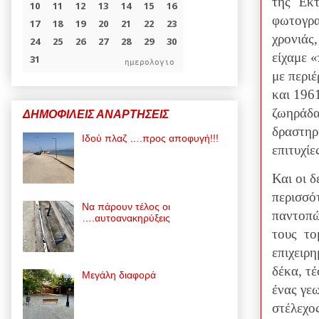
της Έκτ
φωτογρα
χρονιάς
είχαμε «
ημερολογιο
με περι
και 196
ζωηράδα
ΔΗΜΟΦΙΛΕΙΣ ΑΝΑΡΤΗΣΕΙΣ
δραστηρι
Ιδού πλαζ ….προς αποφυγή!!!
επιτυχίε
Και οι 
περισσό
Να πάρουν τέλος οι
παντοπώ
….αυτοανακηρύξεις
τους το
επιχειρ
δέκα, τέ
Μεγάλη διαφορά
ένας γε
στέλεχο