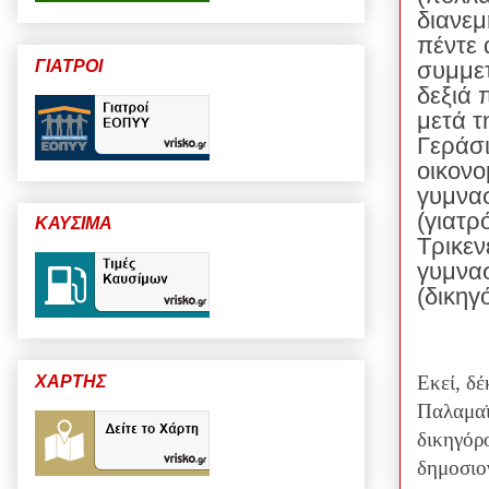
διανεμ
πέντε 
ΓΙΑΤΡΟΙ
συμμετ
δεξιά 
μετά τ
Γεράσι
οικονο
γυμνα
(γιατρ
ΚΑΥΣΙΜΑ
Τρικεν
γυμνασ
(δικηγ
Εκεί, δ
ΧΑΡΤΗΣ
Παλαμαϊ
δικηγόρ
δημοσιο