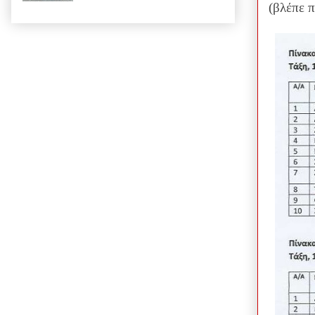
(βλέπε π