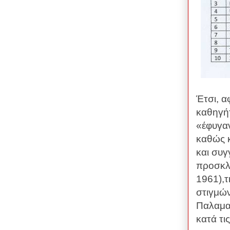
Έτσι, α
καθηγήτ
«έφυγαν
καθώς 
και συ
προσκλή
1961),
στιγμών
Παλαμαϊ
κατά τις