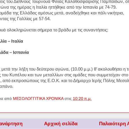
εις του Διεθνούς Τουρνουά Φιλίας Καλαθοσφαίρισης Παμπαίδων, ό
να της ημέρας η Ιταλία ηττήθηκε από την Ισπανία με 74-79.
ομάδα της Ελλάδας αμέσως μετά, αναδείχθηκε και πάλι νικήτρια,
τας της Γαλλίας με 57-54.
ουά ολοκληρώνεται σήμερα το βράδυ με τις συναντήσεις:
λία – Ιταλία
λάδα – Ισπανία
τά την λήξη του δεύτερου αγώνα, (10.00 μ.μ.) θ’ ακολουθήσει η τ
 του Κυπέλου και των μεταλλίων στις ομάδες που συμμετείχαν στο
, από εκπροσώπους της Ε.Ο.Κ. και το Δήμαρχο Ιερής Πόλης Μεσολ
ραπάνο.
κε από
ΜΕΣΟΛΟΓΓΙΤΙΚΑ ΧΡΟΝΙΚΑ
στις
10:20 π.μ.
 ανάρτηση
Αρχική σελίδα
Παλαιότερη 