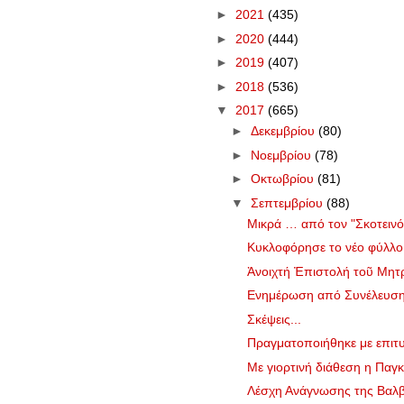
►
2021
(435)
►
2020
(444)
►
2019
(407)
►
2018
(536)
▼
2017
(665)
►
Δεκεμβρίου
(80)
►
Νοεμβρίου
(78)
►
Οκτωβρίου
(81)
▼
Σεπτεμβρίου
(88)
Μικρά … από τον "Σκοτεινό
Κυκλοφόρησε το νέο φύλλ
Ἀνοιχτή Ἐπιστολή τοῦ Μητρο
Ενημέρωση από Συνέλευση 2
Σκέψεις...
Πραγματοποιήθηκε με επιτυ
Με γιορτινή διάθεση η Παγκ
Λέσχη Ανάγνωσης της Βαλβε