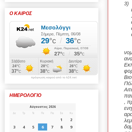
3)
Ο ΚΑΙΡΟΣ
Επ
νομ
ανα
Εκπ
φορ
Βιο
πρόγνωση καιρού από το k24.net
Πόλ
Αιτ
παν
ΗΜΕΡΟΛΟΓΙΟ
, π
ενη
αρα
λεμ
δαμ