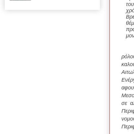
του
χρό
Βρ
θέμ
πρα
μον
Αγαπ
ρόλο
καλο
Αιτω
Ενέρ
αφου
Μεσο
σε α
Περι
νομού
Περιφ