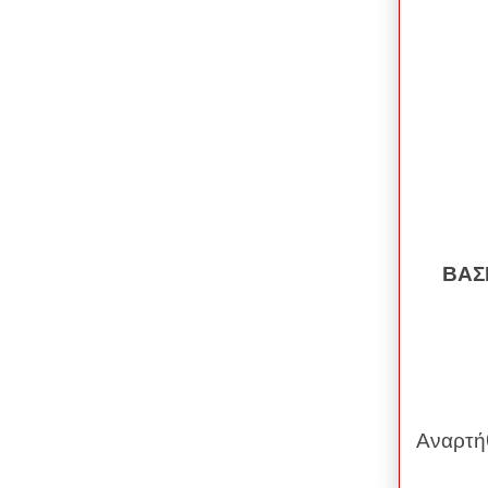
Ο
ΒΑ
Αναρτή