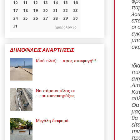
φρο
παρ
λοι
επε
οι 
ημερολογιο
εγκ
μπο
σκο
ΔΗΜΟΦΙΛΕΙΣ ΑΝΑΡΤΗΣΕΙΣ
Πα
Ιδού πλαζ ….προς αποφυγή!!!
ιδι
πυκ
ενη
Αιτ
Να πάρουν τέλος οι
Κατ
….αυτοανακηρύξεις
σύλ
Θα 
μας
θα 
Μεγάλη διαφορά
είτ
την
πρα