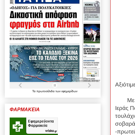
Αξιότιμ
Τα
πρωτοσέλιδα
των
εφημερίδων
Με την
Ιεράς 
ΦΑΡΜΑΚΕΙΑ
τουλάχι
σοβαρά
-πρωτεύ