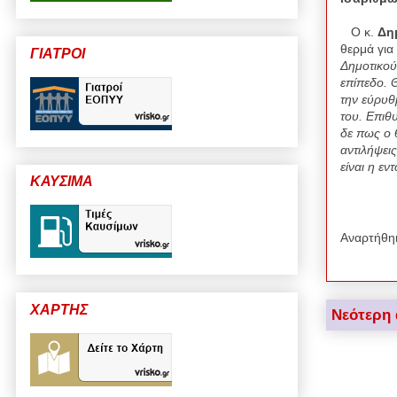
Ο κ.
Δη
θερμά για
ΓΙΑΤΡΟΙ
Δημοτικού
επίπεδο. 
την εύρυθ
του. Επιθ
δε πως ο 
αντιλήψεις
είναι η ε
ΚΑΥΣΙΜΑ
Αναρτήθη
ΧΑΡΤΗΣ
Νεότερη