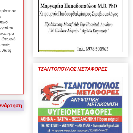
αρίστησε
υ
πικό
γγυάται
τικότητά
ν. Θεωρώ
τικές
ά. Αυτή
ΤΣΑΝΤΟΠΟΥΛΟΣ ΜΕΤΑΦΟΡΕΣ
Ανάρτηση