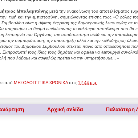
μήτριος Μπαλαμπάνης
μετά την ανακοίνωση του αποτελέσματος ευχ
 την
τιμή και την εμπιστοσύνη, σημειώνοντας επίσης πως «
Ο ρόλος το
 Συμβουλίου είναι η ύψιστη έκφραση της δημοκρατικής λειτουργίας σε το
Θα υπηρετήσω το θεσμό επιδιώκοντα
ς το καλύτερο αποτέλεσμα που θα ε
μη λειτουργία του Οργάνου, την αποδοτικότητα αλλά και την αποτελεσμα
υμώ την συμπαράσταση, την υποστήριξη αλλά και την καθοδήγηση όλω
θεσμός του Δημοτικού Συμβουλίου στέκεται πάνω από οποιεσδήποτε πολι
. Εκπροσωπεί τους ίδιος τους δημότες και οφείλει να λειτουργεί συνολικ
ντολή που λάβαμε και ασφαλώς πρέπει να την υπηρετήσουμε…»
κε από
ΜΕΣΟΛΟΓΓΙΤΙΚΑ ΧΡΟΝΙΚΑ
στις
12:44 μ.μ.
 ανάρτηση
Αρχική σελίδα
Παλαιότερη 