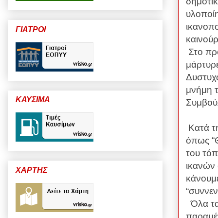
δημοτικ
υλοποίη
ικανοπ
ΓΙΑΤΡΟΙ
καινούρ
Στο πρ
μάρτυρε
Δυστυχώ
μνήμη τ
ΚΑΥΣΙΜΑ
Συμβούλ
Κατά τ
όπως “Θ
του τόπ
ικανών 
ΧΑΡΤΗΣ
κάνουμε
“συννεν
Όλα τα
παραμέ