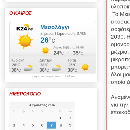
υλοποιη
Ο ΚΑΙΡΟΣ
Το Μεσ
εικοσαε
σοφότερ
2030. Η
ομονοού
μιζέρια
μικροπο
μπορεί 
όλοι μα
πρόγνωση καιρού από το k24.net
οποία ζ
ΗΜΕΡΟΛΟΓΙΟ
Αναμένο
για την
εποικοδ