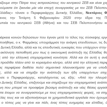
ζουμε στην Πάτρα τους εκπροσώπους του κεντρικού ΣΕΒ και είναι χ
ύμαστε ότι ξεκινάει μία νέα εποχή συνεργασίας με τον ΣΕΒ Πελοπο
Ελλάδας»
τόνισε ο Περιφερειάρχης Δυτικής Ελλάδας,
Νεκτάριος 
μενος την Τετάρτη 5 Φεβρουαρίου 2020 στην έδρα της Περ
ωπεία του κεντρικού ΣΕΒ (Αθήνα) και του ΣΕΒ Πελοποννήσου κα
ιάρκεια κοινών δηλώσεων που έγιναν μετά το τέλος της σύσκεψης ερ
οιήθηκε, ο κ. Φαρμάκης υπογράμμισε την ανάγκη επενδύσεων, τις δ
η Δυτική Ελλάδα, αλλά και τις επενδυτικές ευκαιρίες που υπάρχουν στην
 ακλόνητη πεποίθησή μου πως η οικονομική ανάπτυξη της Ελλάδας θα
 από την ελληνική επιχειρηματική κοινότητα. Αλλά και ότι αυτή η αν
 προέλθει πλέον από το κορεσμένο κέντρο, αλλά από την ελληνική περιφ
ς περιφέρεια διαθέτει πολύ σημαντικά πλεονεκτήματα για να υποδε
ις, αλλά και να στηρίξει την ανάπτυξη των ήδη υπαρχόντων επιχ
ισε ο Περιφερειάρχης, καταλήγοντας ως εξής:
«Από την πλευρά
α Δυτικής Ελλάδας, επιζητούμε και στηρίζουμε την επιχειρηματική ανάπ
όνη που μπορεί να προσφέρει βιώσιμη ανάπτυξη και νέες θέσεις εργασία
στε έτοιμοι να συνεργαστούμε με τους επιχειρηματικούς φορείς, να στηρ
ίες τους και να αξιοποιήσουμε τα χρηματοδοτικά εργαλεία που έχουμε
 ο τόπος μας να γίνει και πάλι, ένας τόπος ευημερίας και ελπίδας,