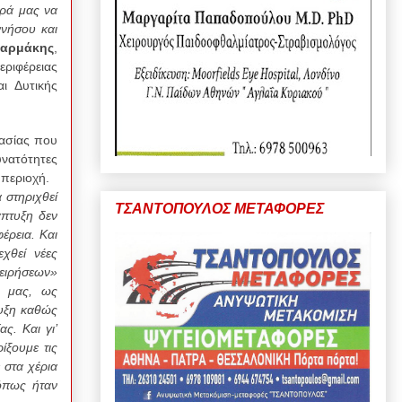
αρά μας να
ννήσου και
Φαρμάκης
,
ιφέρειας
ι Δυτικής
γασίας που
υνατότητες
 περιοχή.
 στηριχθεί
ΤΣΑΝΤΟΠΟΥΛΟΣ ΜΕΤΑΦΟΡΕΣ
άπτυξη δεν
έρεια. Και
χθεί νέες
ειρήσεων»
 μας, ως
τυξη καθώς
ς. Και γι’
ίξουμε τις
 στα χέρια
 όπως ήταν