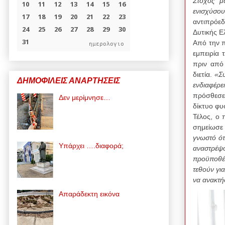
Στόχος μ
ενισχύσο
αντιπρόε
Δυτικής Ε
Από την 
ημερολογιο
εμπειρία 
πριν από 
διετία.
«Συ
ΔΗΜΟΦΙΛΕΙΣ ΑΝΑΡΤΗΣΕΙΣ
ενδιαφέρε
πρόσθεσε
Δεν μερίμνησε…
δίκτυο φυ
Τέλος, ο
σημείωσε
γνωστό ότ
Υπάρχει ….διαφορά;
αναστρέψ
προϋποθέ
τεθούν γι
να ανακτή
Απαράδεκτη εικόνα