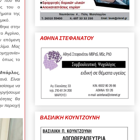
ων που θα
ις του ο
τήματα της
μικό.
ρθηκε στην
 Αγρίνιο,
ΑΘΗΝΑ ΣΤΕΦΑΝΑΤΟΥ
ν επόμενη
κλίμα. Μας
ιομηχανία»
, όπως το
 Μπάρλος
,
νά. Είναι
ασίσαμε να
υργήσουμε
ότητες θα
ην περιοχή
ΒΑΣΙΛΙΚΗ ΚΟΥΝΤΖΟΥΝΗ