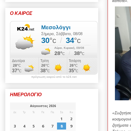
κάποτε».
Ο ΚΑΙΡΟΣ
πρόγνωση καιρού από το k24.net
ΗΜΕΡΟΛΟΓΙΟ
«Συζητήσα
κοσμογονί
ζητήματα 