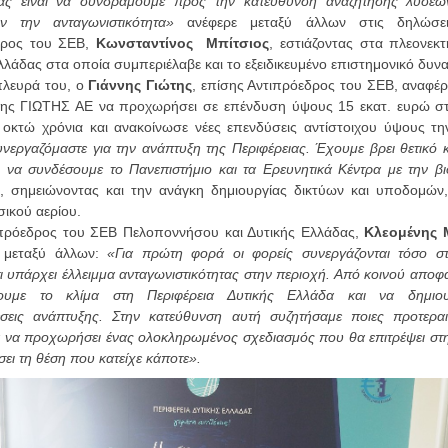
ας είναι να συνδράμουμε προς την κατεύθυνση αναζήτησης λύσε
υν την ανταγωνιστικότητα»
ανέφερε μεταξύ άλλων στις δηλώσε
δρος του ΣΕΒ,
Κωνσταντίνος
Μπίτσιος
, εστιάζοντας στα πλεονεκ
λλάδας στα οποία συμπεριέλαβε και το εξειδικευμένο επιστημονικό δυνα
πλευρά του, ο
Γιάννης Γιώτης
, επίσης Αντιπρόεδρος του ΣΕΒ, αναφέ
της ΓΙΩΤΗΣ ΑΕ να προχωρήσει σε επένδυση ύψους 15 εκατ. ευρώ στο
οκτώ χρόνια και ανακοίνωσε νέες επενδύσεις αντίστοιχου ύψους τη
νεργαζόμαστε για την ανάπτυξη της Περιφέρειας. Έχουμε βρει θετικό 
ι να συνδέσουμε το Πανεπιστήμιο και τα Ερευνητικά Κέντρα με την β
, σημειώνοντας και την ανάγκη δημιουργίας δικτύων και υποδομών
σικού αερίου.
 πρόεδρος του ΣΕΒ Πελοποννήσου και Δυτικής Ελλάδας,
Κλεομένης
 μεταξύ άλλων:
«Για πρώτη φορά οι φορείς συνεργάζονται τόσο στε
ι υπάρχει έλλειμμα ανταγωνιστικότητας στην περιοχή. Από κοινού αποφ
ουμε το κλίμα στη Περιφέρεια Δυτικής Ελλάδα και να δημιο
σεις ανάπτυξης. Στην κατεύθυνση αυτή συζητήσαμε ποιες προτεραι
α να προχωρήσει ένας ολοκληρωμένος σχεδιασμός που θα επιτρέψει στ
σει τη θέση που κατείχε κάποτε».