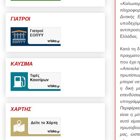
«Καλωσορί
πληροφορο
Δυτικής 
ΓΙΑΤΡΟΙ
υποδεχό
αντιπροσ
Ελλάδας.
Κατά τη δ
πραγματοπ
που έχει 
ΚΑΥΣΙΜΑ
«Αποτελεί
πρωτίστως
μπορεί να
η δική μα
επενδύσε
υπογράμμ
Περιφέρει
ΧΑΡΤΗΣ
είναι η μ
αυτό είμα
πρωτοβουλ
μας, ώστε