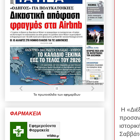
Τα
πρωτοσέλιδα
των
εφημερίδων
Η «Διέ
ΦΑΡΜΑΚΕΙΑ
προσανα
ιστορικ
Σαββάτ