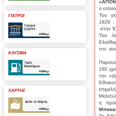
«ΑΠΟ
ο οποίο
Του
γ
ΓΙΑΤΡΟΙ
1826 ,
στην Έ
Του λε
Ελεύθε
τον
αν
ΚΑΥΣΙΜΑ
Παρουσ
180 χρ
την «Δ
Εθνικο
επιμελ
ΧΑΡΤΗΣ
Μελετώ
η προϊ
Μπακα