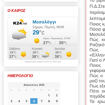
Το βιβ
Π.Δ.Στε
Ο ΚΑΙΡΟΣ
περιλα
λεπτομέ
Ποιος κ
Πόσα φ
Μεσολό
Πώς κα
Ραζηκό
Πώς
«Ελλην
Γιατί ο
πρόγνωση καιρού από το k24.net
Ποιος
γεφύρια
Πώς ο 
ΗΜΕΡΟΛΟΓΙΟ
μαζί το
Πως εξ
Πότε ο
πηγάδι
Τα ερ