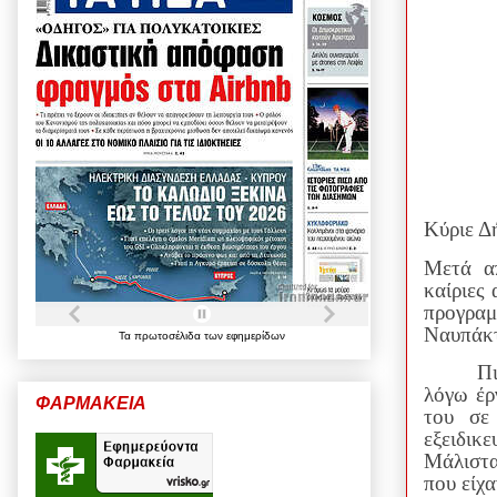
Κύριε Δ
Μετά α
καίριες
προγραμ
Ναυπάκ
Τα
πρωτοσέλιδα
των
εφημερίδων
Πι
λόγω έρ
ΦΑΡΜΑΚΕΙΑ
του σε
εξειδι
Μάλιστα
που είχα