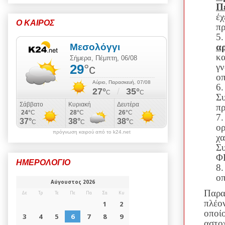
Π
έχ
Ο ΚΑΙΡΟΣ
πρ
αρ
κα
γν
οπ
6
Σ
πρ
7
ορ
πρόγνωση καιρού από το k24.net
χ
Συ
ΦΕ
ΗΜΕΡΟΛΟΓΙΟ
8.
οπ
Παρα
πλέο
οποί
αστο