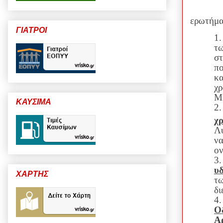
Μετά 
ερωτήμα
ΓΙΑΤΡΟΙ
1
τω
στ
πο
κα
χ
Μ
ΚΑΥΣΙΜΑ
2
χ
Λύ
να
ον
3
υ
ΧΑΡΤΗΣ
τω
δι
Ο
Α