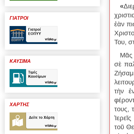
«
Δι
χριστι
ΓΙΑΤΡΟΙ
ἐὰν πι
Χριστο
Του, σ
Μᾶς 
ΚΑΥΣΙΜΑ
σὲ παλ
Ζήσαμ
λειτου
τὴν ἐ
φέροντ
ΧΑΡΤΗΣ
τους, 
Ἱερεῖς
τοῦ Θε