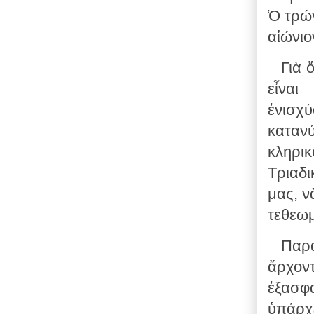
Ὁ τρώγ
αἰώνιο
Γιὰ 
εἶναι
ἐνισχύ
κατανύ
κληρι
Τριαδ
μας, ν
τεθεωμ
Παρα
ἄρχον
ἐξασφα
ὑπάρχε