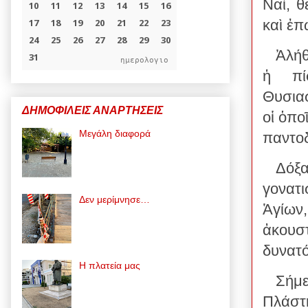
Ναὶ, θ
καὶ ἐπ
Ἀλήθ
ημερολογιο
ἡ πί
Θυσιασ
ΔΗΜΟΦΙΛΕΙΣ ΑΝΑΡΤΗΣΕΙΣ
οἱ ὁπο
Μεγάλη διαφορά
παντοδ
Δόξα
γονατ
Δεν μερίμνησε…
Ἁγίων,
ἀκουστ
δυνατό
Η πλατεία μας
Σήμ
Πλάστη