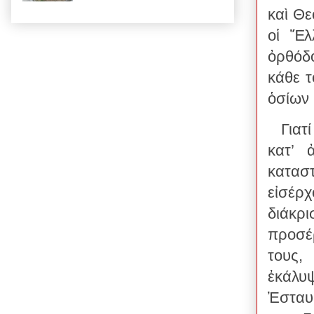
καὶ Θε
οἱ Ἕλ
ὀρθόδ
κάθε τ
ὁσίων
Γιατ
κατ’ 
κατασ
εἰσέρ
διάκρ
προσέ
τους,
ἐκάλυ
Ἐσταυ