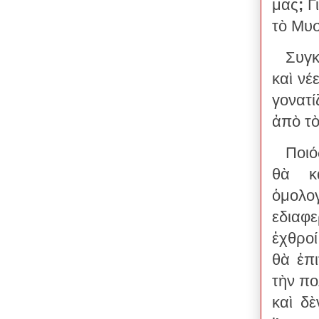
μας
;
Γ
τὸ Μυσ
Συγκ
καὶ νέ
γονατί
ἀπὸ τὸ
Ποιό
θὰ κ
ὁμολ
εδιαφ
ἐχθροί
θὰ ἐπ
τὴν πο
καὶ δ