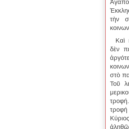
Ἀγαπο
Ἐκκλη
τὴν σ
κοινων
Καὶ 
δὲν π
ἀργότ
κοινω
στὸ πα
Τοῦ λ
μερικ
τροφή
τροφή 
Κύριο
ἀληθῶς