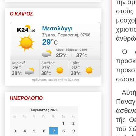
τὴν ἁ
στοὺς
Ο ΚΑΙΡΟΣ
μοσχ
χριστι
ἀνθρώπ
Ὁ ἅ
προσκ
προεσ
σώσει 
πρόγνωση καιρού από το k24.net
Αὐτὴ
ΗΜΕΡΟΛΟΓΙΟ
Παναγ
ἀσθεν
τῆς Θε
τοῦ Σώ