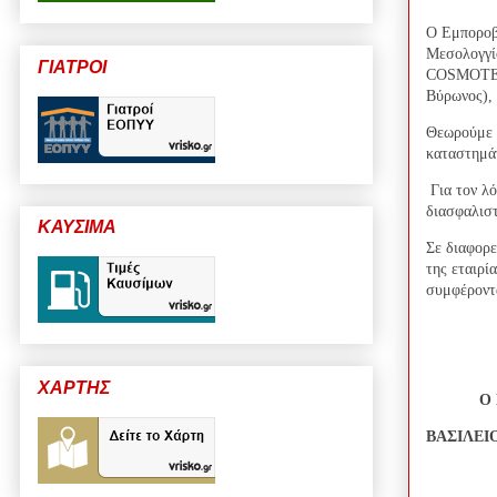
O
Εμποροβι
Μεσολογγίο
ΓΙΑΤΡΟΙ
COSMOT
Βύρωνος), 
Θεωρούμε τ
καταστημάτ
Για τον λ
διασφαλισ
ΚΑΥΣΙΜΑ
Σε διαφορε
της εταιρί
συμφέροντ
ΧΑΡΤΗΣ
Ο
ΒΑΣΙΛ