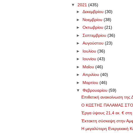
▼
2021
(435)
►
Δεκεμβρίου
(30)
►
Νοεμβρίου
(38)
►
Οκτωβρίου
(21)
►
Σεπτεμβρίου
(36)
►
Αυγούστου
(23)
►
Ιουλίου
(36)
►
Ιουνίου
(43)
►
Μαΐου
(46)
►
Απριλίου
(40)
►
Μαρτίου
(46)
▼
Φεβρουαρίου
(59)
Επιθετική ανακοίνωση της Δ
Ο ΚΩΣΤΗΣ ΠΑΛΑΜΑΣ ΣΤΟΝ 
Έργα ύψους 21,4 εκ. € στη 
Έκτακτη σύσκεψη στην Αμφιλ
Η μεγαλύτερη Ενεργειακή Κ