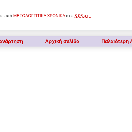
κε από
ΜΕΣΟΛΟΓΓΙΤΙΚΑ ΧΡΟΝΙΚΑ
στις
8:06 μ.μ.
 ανάρτηση
Αρχική σελίδα
Παλαιότερη 