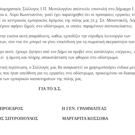
ομηχανικός Σύλλογος Ι.Π. Μεσολογγίου απέστειλε επιστολή στο Δήμαρχο Ι
υ κ. Λύρο Κωνσταντίνο, γιατί έχει παρατηρηθεί ότι οι πρόσφατες εργασίες τη
E
σε κεντρικούς εμπορικούς δρόμους της πόλης μας (π.χ. Σπ. Μουστακλή, Λ
έχουν αφήσει ζημιές στο οδόστρωμα, οι οποίες παραμένουν ανεπισκεύαστες.
ην εικόνα αυτή απαράδεκτη, καθώς εμποδίζει την εύρυθμη λειτουργία των
ων, συν του ότι μπορεί να γίνει επικίνδυνη για τη σωματική ακεραιότητα τω
όγο αυτό, έχουμε ζητήσει από τον Δήμο να προβεί στις κατάλληλες ενέργειες, 
τεί η άμεση και πλήρης αποκατάσταση των φθορών στο οδόστρωμα.
τική περίπτωση, ο Σύλλογός μας θα αναγκαστεί να χρησιμοποιήσει ένδικα μέ
ας που ήταν υπεύθυνη για τις εργασίες στο οδόστρωμα, προκειμένου να διασφ
α των εμπορικών καταστημάτων της πόλης μας.
ΓΙΑ ΤΟ Δ.Σ.
 ΠΡΟΕΔΡΟΣ
H
ΓΕΝ. ΓΡΑΜΜΑΤΕΑΣ
ΕΙΟΣ ΣΠΥΡΟΠΟΥΛΟΣ ΜΑΡΓΑΡΙΤΑ ΚΟΣΣΟΒΑ